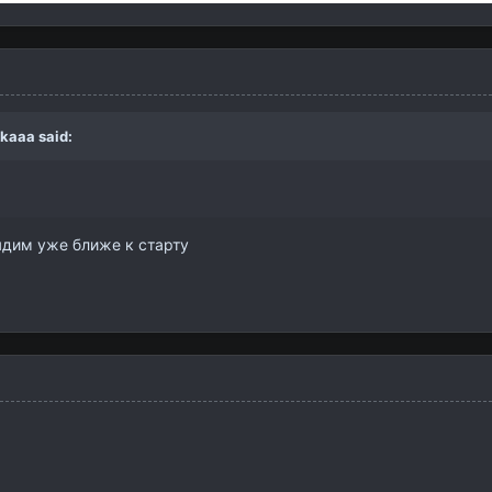
jkaaa
said:
лядим уже ближе к старту