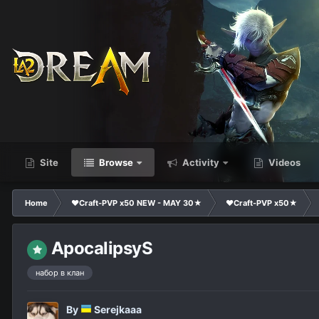
Site
Browse
Activity
Videos
Home
❤Craft-PVP x50 NEW - MAY 30★
❤Craft-PVP x50★
ApocalipsyS
набор в клан
By
Serejkaaa