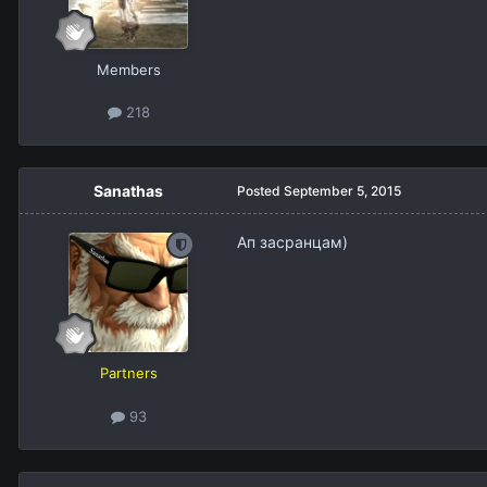
Members
218
Sanathas
Posted
September 5, 2015
Ап засранцам)
Partners
93