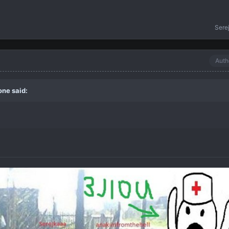
Sere
Auth
one
said: