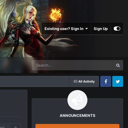
Existing user? Sign In
Sign Up
All Activity
Facebook
Twitter
ANNOUNCEMENTS
ers
0