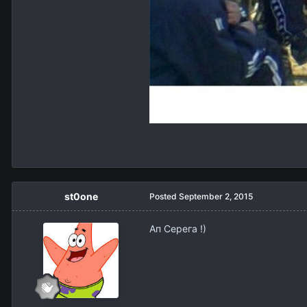
st0one
Posted
September 2, 2015
Ап Серега !)