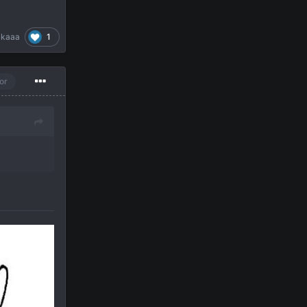
1
jkaaa
or