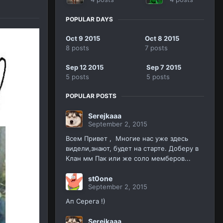
POPULAR DAYS
Oct 9 2015
Oct 8 2015
8 posts
7 posts
Sep 12 2015
Sep 7 2015
5 posts
5 posts
POPULAR POSTS
Serejkaaa
September 2, 2015
Всем Привет , Многие нас уже здесь
видели,знают, будет на старте. Доберу в
Клан мм Пак или же соло мемберов...
st0one
September 2, 2015
Ап Серега !)
Serejkaaa