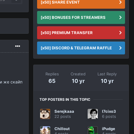
[x50] SHARE EVENT
[x50] BONUSES FOR STREAMERS
[x50] PREMIUM TRANSFER
[x50] DISCORD & TELEGRAM RAFFLE
Replies
Created
Last Reply
65
10 yr
10 yr
и же скайп
TOP POSTERS IN THIS TOPIC
Serejkaaa
I7cixo3
22 posts
6 posts
Chillout
iPudge
4 posts
4 posts