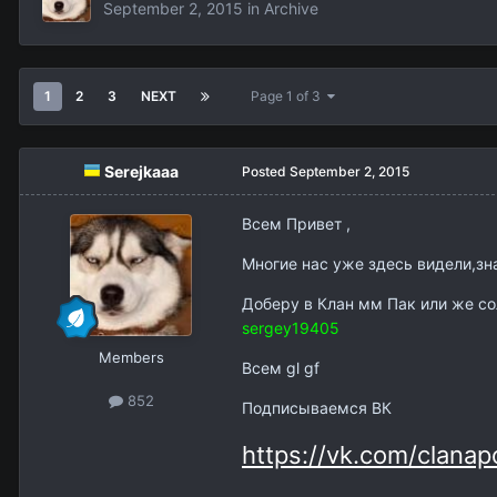
September 2, 2015
in
Archive
1
2
3
NEXT
Page 1 of 3
Serejkaaa
Posted
September 2, 2015
Всем Привет ,
Многие нас уже здесь видели,зна
Доберу в Клан мм Пак или же со
sergey19405
Members
Всем gl gf
852
Подписываемся ВК
https://vk.com/clanap