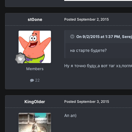
st0one
Posted
September 2, 2015
On 9/2/2015 at 1:37 PM,
Sere
на старте будете?
Ну я точно буду,а вот таг хз,пог
Members
22
KingOlder
Posted
September 3, 2015
Ап ап)