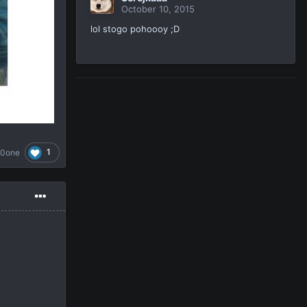
October 10, 2015
lol stogo pohoooy ;D
1
t0one