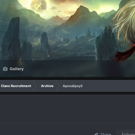
Gallery
Clans Recruitment
Archive
ApocalipsyS
Share
Follow