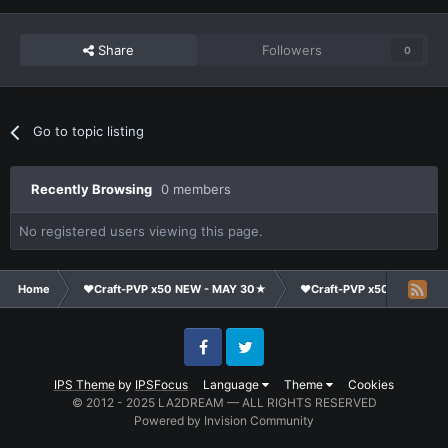
Share
Followers
0
Go to topic listing
Recently Browsing
0 members
No registered users viewing this page.
Home
❤Craft-PVP x50 NEW - MAY 30★
❤Craft-PVP x50★
Ge
Facebook
Twitter
IPS Theme
by
IPSFocus
Language
Theme
Cookies
© 2012 - 2025 LA2DREAM — ALL RIGHTS RESERVED
Powered by Invision Community