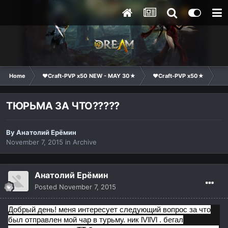
Home
❤Craft-PVP x50 NEW - MAY 30★
❤Craft-PVP x50★
Co
ТЮРЬМА ЗА ЧТО?????
By
Анатолий Ерёмин
November 7, 2015
in
Archive
Анатолий Ерёмин
Posted
November 7, 2015
Добрый день! меня интересует следующий вопрос за что
был отправлен мой чар в турьму. ник lVllVl . бегал