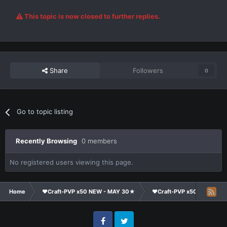
This topic is now closed to further replies.
Share
Followers
0
Go to topic listing
Recently Browsing
0 members
No registered users viewing this page.
Home
❤Craft-PVP x50 NEW - MAY 30★
❤Craft-PVP x50★
Co