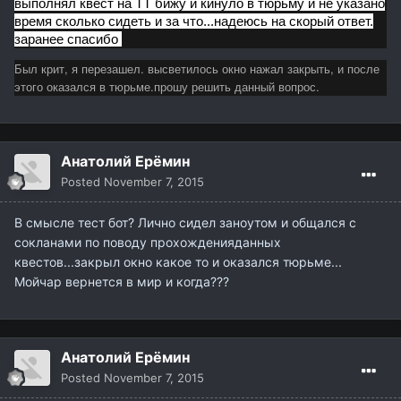
выполнял квест на ТТ бижу и кинуло в тюрьму и не указано
время сколько сидеть и за что...надеюсь на скорый ответ.
заранее спасибо
Был крит, я перезашел. высветилось окно нажал закрыть, и после
этого оказался в тюрьме.прошу решить данный вопрос.
Анатолий Ерёмин
Posted
November 7, 2015
В смысле тест бот? Лично сидел заноутом и общался с
сокланами по поводу прохожденияданных
квестов...закрыл окно какое то и оказался тюрьме...
Мойчар вернется в мир и когда???
Анатолий Ерёмин
Posted
November 7, 2015