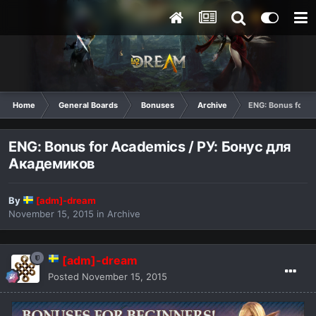
Home
General Boards
Bonuses
Archive
ENG: Bonus for A
ENG: Bonus for Academics / РУ: Бонус для
Академиков
By
[adm]-dream
November 15, 2015
in
Archive
[adm]-dream
Posted
November 15, 2015