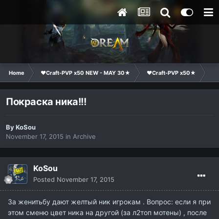
Home
❤Craft-PVP x50 NEW - MAY 30★
❤Craft-PVP x50★
Ge
Покраска ника!!!
By
KoSou
November 17, 2015
in
Archive
KoSou
Posted
November 17, 2015
За женитьбу дают желтый ник игрокам . Вопрос: если я при
этом сменю цвет ника на другой (за л2топ мотены) , после