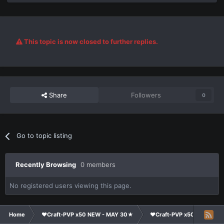
This topic is now closed to further replies.
Share
Followers
0
Go to topic listing
Recently Browsing
0 members
No registered users viewing this page.
Home
❤Craft-PVP x50 NEW - MAY 30★
❤Craft-PVP x50★
Su