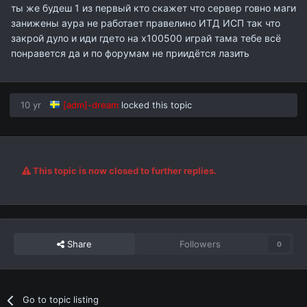
ты же будеш 1 из первый кто скажет что сервер говно маги
занижены аура не работает правелино ИТД ИСП так что
закрой дуло и иди гдето на х100500 играй тама тебе всё
понравется да и по форумам не приидётся лазить
10 yr
[adm]-dream
locked this topic
This topic is now closed to further replies.
Share
Followers
0
Go to topic listing