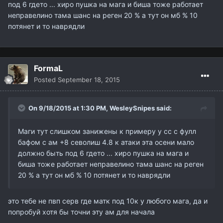
под 6 гдето ... хиро пушка на мага и биша тоже работает
неправелино тама шанс на реген 20 % а тут он мб % 10
потянет и то наврядли
FormaL
Posted
September 18, 2015
On 9/18/2015 at 1:30 PM,
WesleySnipes
said:
Маги тут слишком занижены к примеру у сс с фулл
бафом с ам +8 севолиш 4.8 к атаки эта осени мало
должно быть под 6 гдето ... хиро пушка на мага и
биша тоже работает неправелино тама шанс на реген
20 % а тут он мб % 10 потянет и то наврядли
это тебе не пвп серв где матк под 10к у любого мага, да и
попробуй хотя бы точни эту ам для начала