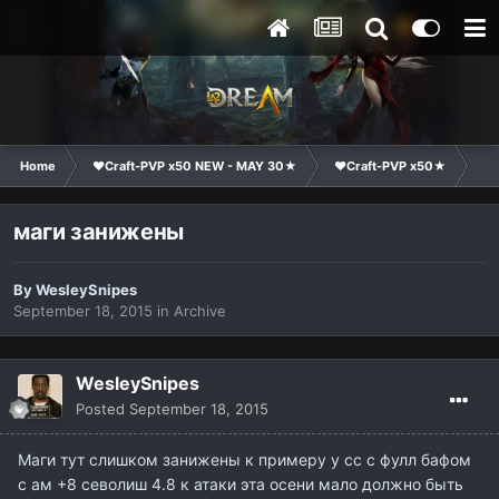
Home
❤Craft-PVP x50 NEW - MAY 30★
❤Craft-PVP x50★
Te
маги занижены
By
WesleySnipes
September 18, 2015
in
Archive
WesleySnipes
Posted
September 18, 2015
Маги тут слишком занижены к примеру у сс с фулл бафом
с ам +8 севолиш 4.8 к атаки эта осени мало должно быть