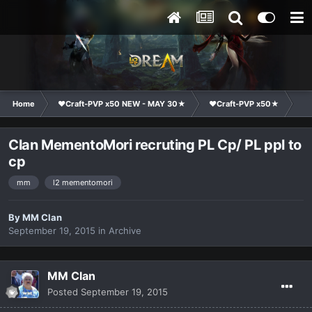
Home
❤Craft-PVP x50 NEW - MAY 30★
❤Craft-PVP x50★
Cl
Clan MementoMori recruting PL Cp/ PL ppl to
cp
mm
l2 mementomori
By
MM Clan
September 19, 2015
in
Archive
MM Clan
Posted
September 19, 2015