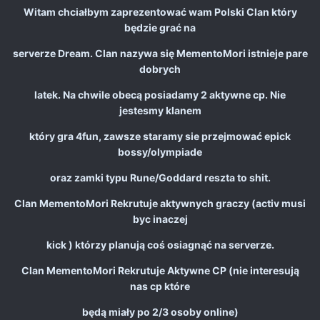
Witam chciałbym zaprezentować wam Polski Clan który
będzie grać na
serverze Dream. Clan nazywa się MementoMori istnieje pare
dobrych
latek. Na chwile obecą posiadamy 2 aktywne cp. Nie
jestesmy klanem
który gra 4fun, zawsze staramy sie przejmować epick
bossy/olympiade
oraz zamki typu Rune/Goddard reszta to shit.
Clan MementoMori Rekrutuje aktywnych graczy (activ musi
byc inaczej
kick ) którzy planują coś osiagnąć na serverze.
Clan MementoMori Rekrutuje Aktywne CP (nie interesują
nas cp które
będą miały po 2/3 osoby online)