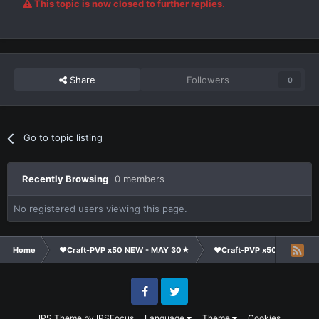
This topic is now closed to further replies.
Share
Followers
0
Go to topic listing
Recently Browsing
0 members
No registered users viewing this page.
Home
❤Craft-PVP x50 NEW - MAY 30★
❤Craft-PVP x50★
Su
Facebook
Twitter
IPS Theme
by
IPSFocus
Language
Theme
Cookies