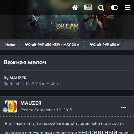
Home
❤Craft-PVP x50 NEW - MAY 30★
❤Craft-PVP x50★
Su
Важная мелоч
By
MAUZER
September 19, 2015
in
Archive
MAUZER
Posted
September 19, 2015
Все знают когда зажимаеш кокойто скил либо если юзать
неприятный
во время перезарядки появляется
звук