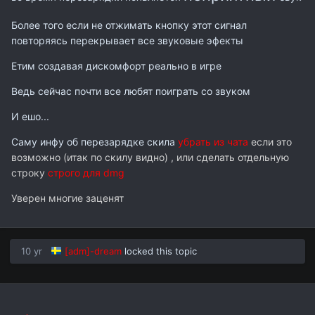
Более того если не отжимать кнопку этот сигнал
повторяясь перекрывает все звуковые эфекты
Етим создавая дискомфорт реально в игре
Ведь сейчас почти все любят поиграть со звуком
И ешо...
Саму инфу об перезарядке скила
убрать из чата
если это
возможно (итак по скилу видно) , или сделать отдельную
строку
строго для dmg
Уверен многие заценят
10 yr
[adm]-dream
locked this topic