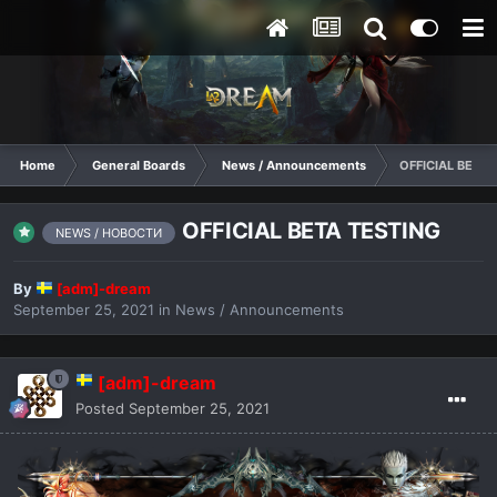
Home
General Boards
News / Announcements
OFFICIAL BETA 
OFFICIAL BETA TESTING
NEWS / НОВОСТИ
By
[adm]-dream
September 25, 2021
in
News / Announcements
[adm]-dream
Posted
September 25, 2021