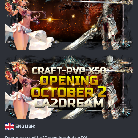
ENGLISH:
Dear players of La2Dream Interlude x50!