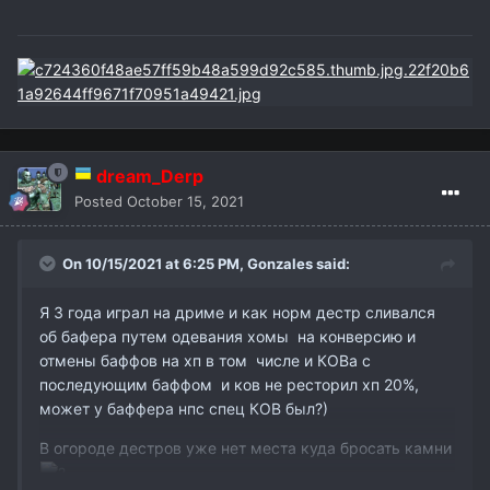
dream_Derp
Posted
October 15, 2021
On 10/15/2021 at 6:25 PM,
Gonzales
said:
Я 3 года играл на дриме и как норм дестр сливался
об бафера путем одевания хомы на конверсию и
отмены баффов на хп в том числе и КОВа с
последующим баффом и ков не ресторил хп 20%,
может у баффера нпс спец КОВ был?)
В огороде дестров уже нет места куда бросать камни