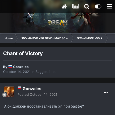
Home
❤Craft-PVP x50 NEW - MAY 30★
❤Craft-PVP x50★
Su
Chant of Victory
By
Gonzales
October 14, 2021
in
Suggestions
Gonzales
Posted
October 14, 2021
А он должен восстанавливать хп при баффе?