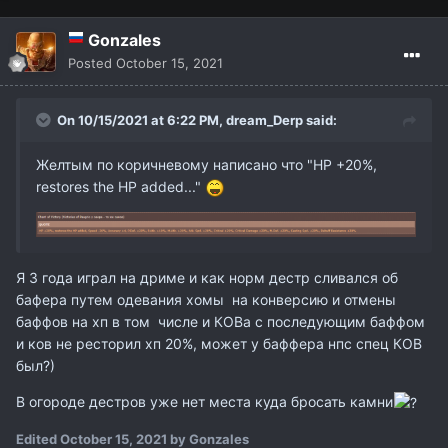
Gonzales
Posted
October 15, 2021
On 10/15/2021 at 6:22 PM,
dream_Derp
said:
Желтым по коричневому написано что "HP +20%,
restores the HP added..."
Я 3 года играл на дриме и как норм дестр сливался об
бафера путем одевания хомы на конверсию и отмены
баффов на хп в том числе и КОВа с последующим баффом
и ков не ресторил хп 20%, может у баффера нпс спец КОВ
был?)
В огороде дестров уже нет места куда бросать камни
Edited
October 15, 2021
by Gonzales