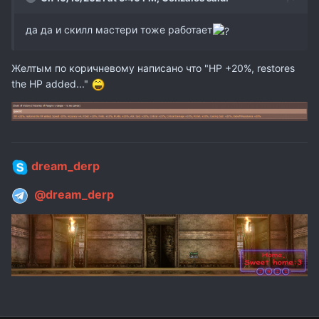
да да и скилл мастери тоже работает
Желтым по коричневому написано что "HP +20%, restores
the HP added..."
dream_derp
@dream_derp