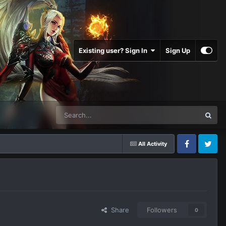
Existing user? Sign In
Sign Up
All Activity
Facebook
Twitter
Share
Followers
0