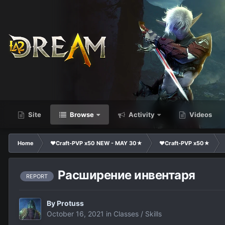
Site
Browse
Activity
Videos
Home
❤Craft-PVP x50 NEW - MAY 30★
❤Craft-PVP x50★
Расширение инвентаря
REPORT
By
Protuss
October 16, 2021
in
Classes / Skills