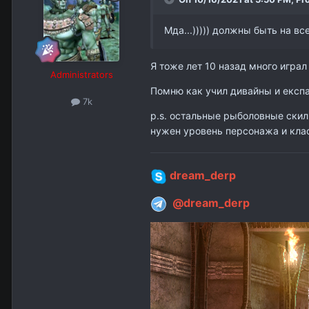
Мда...))))) должны быть на вс
Я тоже лет 10 назад много играл 
Administrators
Помню как учил дивайны и експа
7k
p.s. остальные рыболовные скилы
нужен уровень персонажа и клас
dream_derp
@dream_derp