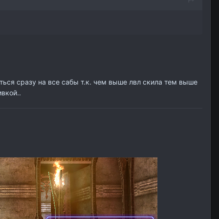
ться сразу на все сабы т.к. чем выше лвл скила тем выше
вкой..