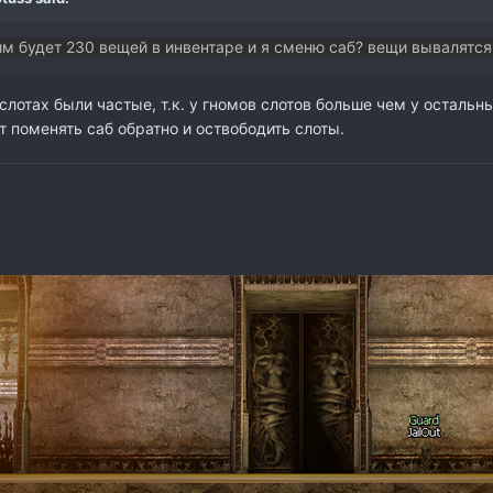
им будет 230 вещей в инвентаре и я сменю саб? вещи вывалятся 
слотах были частые, т.к. у гномов слотов больше чем у остальны
т поменять саб обратно и оствободить слоты.