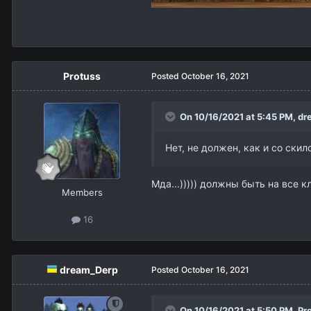
Protuss
Posted
October 16, 2021
On 10/16/2021 at 5:45 PM,
dr
Нет, не должен, как и со скило
Мда...))))) должны быть на все к
Members
16
dream_Derp
Posted
October 16, 2021
On 10/16/2021 at 5:50 PM,
Pr