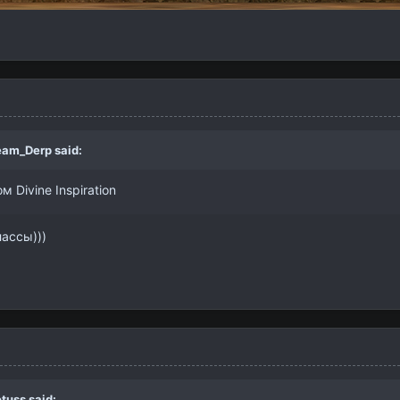
eam_Derp
said:
м Divine Inspiration
лассы)))
otuss
said: