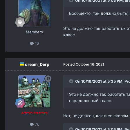
On 10/16/2021 at 5:03 PM,
dr
Вообще-то, так должно быть)
Это не должно так работать т.к
Members
класс.
16
dream_Derp
Posted
October 16, 2021
On 10/16/2021 at 5:35 PM,
Pr
Это не должно так работать т
определенный класс.
Administrators
Нет, не должен, как и со скилом D
7k
On 10/16/2021 at 5:05 PM,
Pr