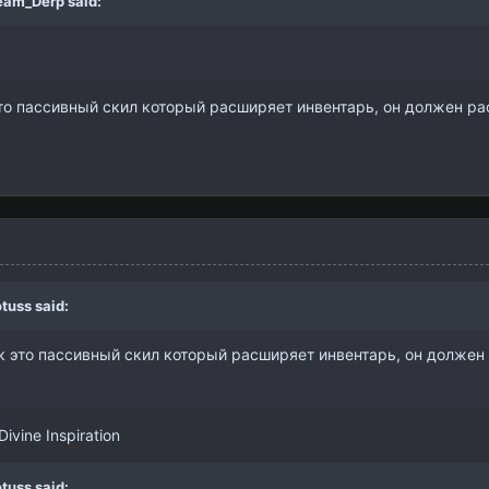
eam_Derp
said:
 это пассивный скил который расширяет инвентарь, он должен р
otuss
said:
.к это пассивный скил который расширяет инвентарь, он должен
ivine Inspiration
otuss
said: