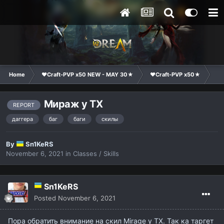
Home
❤Craft-PVP x50 NEW - MAY 30★
❤Craft-PVP x50★
Te
Мираж у ТХ
REPORT
даггера
баг
баги
скилы
By
Sn1KeRS
November 6, 2021
in
Classes / Skills
Sn1KeRS
Posted
November 6, 2021
Пора обратить внимание на скил Mirage у ТХ. Так ка таргет