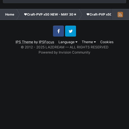
Home
❤Craft-PVP x50 NEW - MAY 30★
❤Craft-PVP x50★
Ge
Facebook
Twitter
IPS Theme
by
IPSFocus
Language
Theme
Cookies
© 2012 - 2025 LA2DREAM — ALL RIGHTS RESERVED
Powered by Invision Community