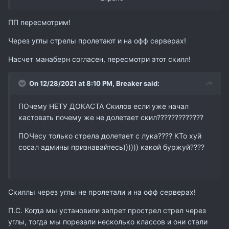
Почему БД как и Сырок по 1400 бьет???????? и
ПП пересмотрим!
Почему чеРЕЗ Стьену сука??????? у вас там норм все
с головой?????
Через углы стрелы пролетают и на офф серверах!
ВЫ Хотите сделать БД фарм класом, а фармеров
Насчет манаберн согласен, пересмотри этот скилл!
ЗАливной хуетой?????????? В чем суть ТАкой
дебильной настройки олимпа и статов?????? ПИЗДА
On 12/28/2021 at 8:10 PM,
Breaker
said:
просто .... а не настройка Птс ващего говняного.......
ваще кривущий сервер .....
ПОчему НЕТУ ДОКАСТА Скилов если уже начал
кастовать почему же не долетает скил?????????????
ПОЧесу только стрела долетает с лука???? КТо хуй
сосал админы признавайтесь)))))) какой буржуй????
Скиллы через углы не пролетали и на офф серверах!
П.С. Когда мы установили запрет прострел стрел через
углы, тогда мы порезали несколько классов и они стали