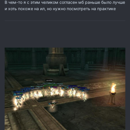
мы вернули эту функцию обратно!
В чем-то я с этим челиком согласен мб раньше было лучше
и хоть похоже на ил, но нужно посмотреть на практике