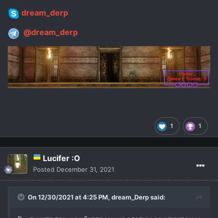
dream_derp
@dream_derp
1
1
Lucifer :O
Posted
December 31, 2021
On 12/30/2021 at 4:25 PM,
dream_Derp
said: