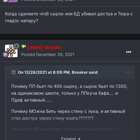
Когда сделаете чтоб сырок или БД убивал дестра и Тюра с
гладос напару?
[adm]-dream
Posted
December 29, 2021
On 12/28/2021 at 8:09 PM,
Breaker
said:
Почему ПП бьет по 400 сырку, а сырок бьет по 1300,
на одинаковом шмоте, только у ППкуча бафа.... и
Пдеф активный......
Почему МОжна Бить через стену с лука, и активный
стан дестра через стену юзать???????
ПОчему У ЕЕшки КРиты по Манаберну работают 3
крита с 5 манабернов??????
Expand