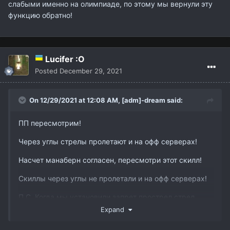
слабыми именно на олимпиаде, по этому мы вернули эту
функцию обратно!
Lucifer :O
Posted
December 29, 2021
On 12/29/2021 at 12:08 AM,
[adm]-dream
said:
ПП пересмотрим!
Через углы стрелы пролетают и на офф серверах!
Насчет манаберн согласен, пересмотри этот скилл!
Скиллы через углы не пролетали и на офф серверах!
П.С. Когда мы установили запрет прострел стрел
через углы, тогда мы порезали несколько классов и
Expand
они стали слабыми именно на олимпиаде, по этому