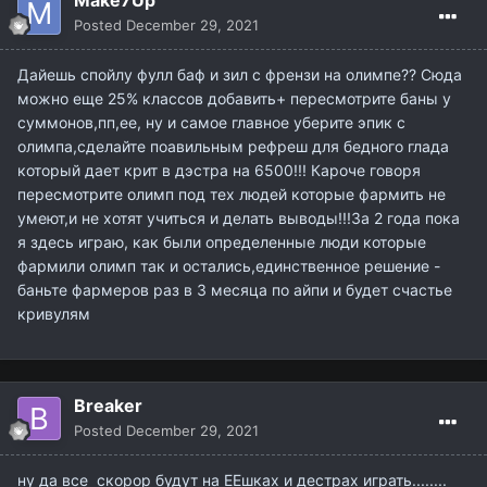
Make7Up
Posted
December 29, 2021
Дайешь спойлу фулл баф и зил с френзи на олимпе?? Сюда
можно еще 25% классов добавить+ пересмотрите баны у
суммонов,пп,ее, ну и самое главное уберите эпик с
олимпа,сделайте поавильным рефреш для бедного глада
который дает крит в дэстра на 6500!!! Кароче говоря
пересмотрите олимп под тех людей которые фармить не
умеют,и не хотят учиться и делать выводы!!!За 2 года пока
я здесь играю, как были определенные люди которые
фармили олимп так и остались,единственное решение -
баньте фармеров раз в 3 месяца по айпи и будет счастье
кривулям
Breaker
Posted
December 29, 2021
ну да все скорор будут на ЕЕшках и дестрах играть........