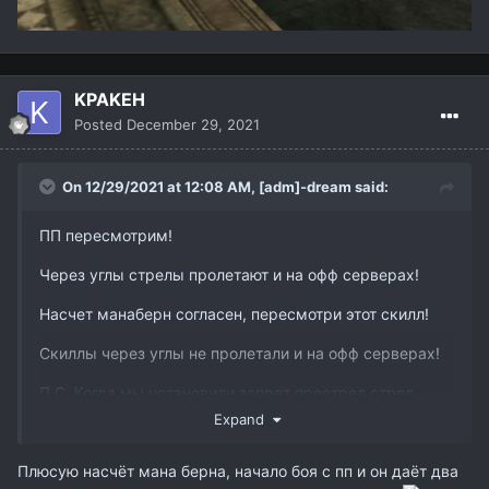
KPAKEH
Posted
December 29, 2021
On 12/29/2021 at 12:08 AM,
[adm]-dream
said:
ПП пересмотрим!
Через углы стрелы пролетают и на офф серверах!
Насчет манаберн согласен, пересмотри этот скилл!
Скиллы через углы не пролетали и на офф серверах!
П.С. Когда мы установили запрет прострел стрел
через углы, тогда мы порезали несколько классов и
Expand
они стали слабыми именно на олимпиаде, по этому
мы вернули эту функцию обратно!
Плюсую насчёт мана берна, начало боя с пп и он даёт два