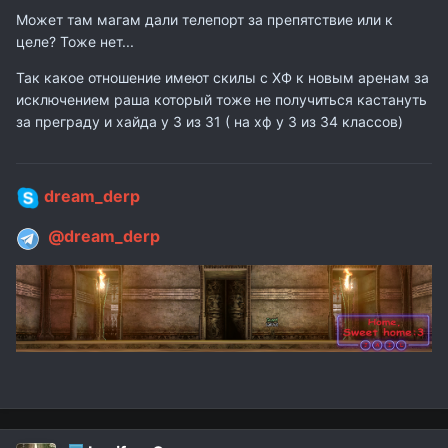
Может там магам дали телепорт за препятствие или к
целе? Тоже нет...
Так какое отношение имеют скилы с ХФ к новым аренам за
исключением раша который тоже не получиться кастануть
за преграду и хайда у 3 из 31 ( на хф у 3 из 34 классов)
dream_derp
@dream_derp