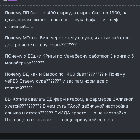
Почему ПП бьет по 400 сырку, а сырок бьет по 1300, на
одинаковом шмоте, только у ППкуча бафа.... и Пдеф
активный......
Почему МОжна Бить через стену с лука, и активный стан
дестра через стену юзать???????
ПОчему У ЕЕшки КРиты по Манаберну работают 3 крита с 5
манабернов??????
Почему БД как и Сырок по 1400 бьет???????? и Почему
чеРЕЗ Стьену сука??????? у вас там норм все с
головой?????
ВЫ Хотите сделать БД фарм класом, а фармеров ЗАливной
хуетой?????????? В чем суть ТАкой дебильной настройки
олимпа и статов?????? ПИЗДА просто .... а не настройка
Птс ващего говняного....... ваще кривущий сервер .....