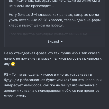
Вы пишите так, как будто мы не следим за олимпом и
не знаем что происходит....
Нету больше 3-4 классов как раньше, которые могли
убить остальные 27-28 классов, теперь даже не фарм
классы имеют шансы на победу.
Того же дестра регулярно убивают еешки и не
только....
Expand
Не получиться как раньше одним чаром убивать всех,
Не ну стандартная фраза что так лучше ибо я так сказал
у каждого класса должен быть антикласс - только
ничего не поменяет в глазах челиков которые привыкли к
тогда олимп будет по настоящему интересный и
илу
многогранный, а фармить всех подряд одним чаром,
а все остальные лить в классах - это бред который
PS - То что вы сделали новое и многих устраивает в
корейцы смогли довести до ума только на ХФ...
будущем ребаланситься будет или как? вот это наверно и
интересует челибосов, они же не пишут что механика с
аренами кривая а о неисправности обилок или пролетов
сквозь стены