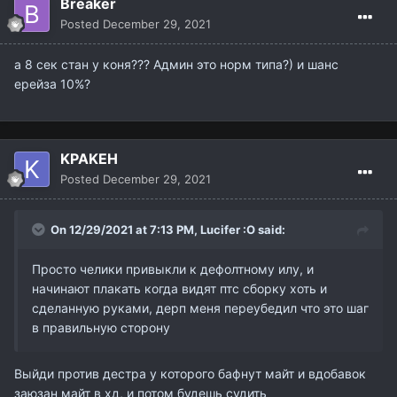
Breaker
Posted
December 29, 2021
а 8 сек стан у коня??? Админ это норм типа?) и шанс
ерейза 10%?
KPAKEH
Posted
December 29, 2021
On 12/29/2021 at 7:13 PM,
Lucifer :O
said:
Просто челики привыкли к дефолтному илу, и
начинают плакать когда видят птс сборку хоть и
сделанную руками, дерп меня переубедил что это шаг
в правильную сторону
Выйди против дестра у которого бафнут майт и вдобавок
заюзан майт в хд, и потом будешь судить