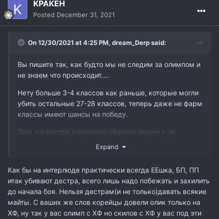
KPAKEH
Posted
December 31, 2021
On 12/30/2021 at 4:25 PM,
dream_Derp
said:
Вы пишите так, как будто мы не следим за олимпом и
не знаем что происходит....
Нету больше 3-4 классов как раньше, которые могли
убить остальные 27-28 классов, теперь даже не фарм
классы имеют шансы на победу.
Того же дестра регулярно убивают еешки и не
только....
Expand
Не получиться как раньше одним чаром убивать всех,
Как бы на интерлюде практически всегда ЕЕшка, БП, ПП
у каждого класса должен быть антикласс - только
итак убивают дестра, всего лишь надо побежать и захилить
тогда олимп будет по настоящему интересный и
до начала боя. Нельзя дестрам(и не только)давать всякие
многогранный, а фармить всех подряд одним чаром,
майты. С ваших же слов корейцы довели олик только на
а все остальные лить в классах - это бред который
ХФ, ну так у вас олимп с ХФ но скилов с ХФ у вас под эти
корейцы смогли довести до ума только на ХФ...