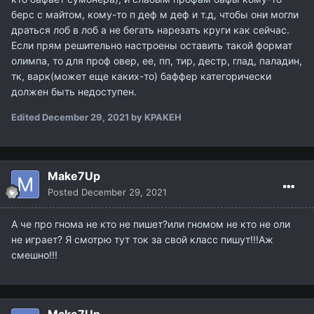
берс с майтом, кому-то п деф м деф и т.д, чтобы они могли
драться лоб в лоб а не бегать нарезать круги как сейчас.
Если прям решительно настроены оставить такой формат
олимпа, то для проф овер, ее, пп, тир, дестр, глад, паладин,
тк, варк(может еще каких-то) баффер категорически
должен быть недоступен.
Edited
December 29, 2021
by KPAKEH
Make7Up
Posted
December 29, 2021
А че про гнома не кто не пишет?или гномом не кто не оли
не играет? Я смотрю тут ток за свой класс пишут!!!Аж
смешно!!!