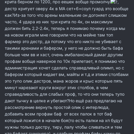
крита берном по 1200, про еешек вобще промолчу
,
дестр критует оверу 4к в МА сет+6+соул гуард это вообще
как?Из-за того что арены маленькие он догоняет слишком
часто, 4 удара из них три крита по 4к, он максимум
должен бить 2.2-2.4к, теперь я понимаю почему когда мы
на новом играли мне говорили что на мейне там топ
фармер это дестр, да потому что его никто не убивает с
такими аренами и бафером, у него не должно быть бафа
больше чем вв и хаст, очень имбалансный дамаг другим
профам вобще наверное по 10к прилетает, я понимаю что
администрация хочет сделать справедливый олимп, но с
бафером который кидает вм, майты и т.д и этими столбами
это тупо олик дестров, мана жоров и крыс которые пять
минут нарезают круги вокруг этих столбов, в чем
справедливость для слабых проф, то что они теперь тупо
дают тычку в целке и убегают?Но ещё раз предлагаю на
рассмотрение вернуть простой олик с интерлюда,
добавить всем профам баф от всех палок в тот баф
который ложится в начале боя(то есть палки на хп будут
нужны только дестру, тиру, палу чтобы сливаться и тем
кто бафает сумонера), и слабым профам бафы кому-то