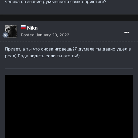
челика со знание румынского языка приютите?
Nika
Posted
January 20, 2022
Привет, а ты что снова играешь?Я думала ты давно ушел в
реал) Рада видеть,если ты это ты!)