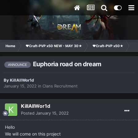
Home
❤Craft-PVP x50 NEW - MAY 30★
❤Craft-PVP x50★
Cl
Euphoria road on dream
ANNOUNCE
By
KillAllWor1d
January 15, 2022
in
Clans Recruitment
KillAllWor1d
Posted
January 15, 2022
Hello
We will come on this project