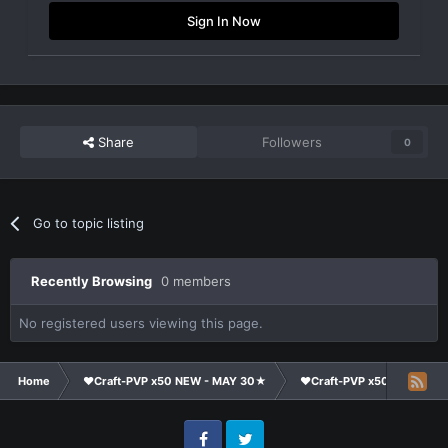
Sign In Now
Share
Followers
0
Go to topic listing
Recently Browsing
0 members
No registered users viewing this page.
Home
❤Craft-PVP x50 NEW - MAY 30★
❤Craft-PVP x50★
Cl