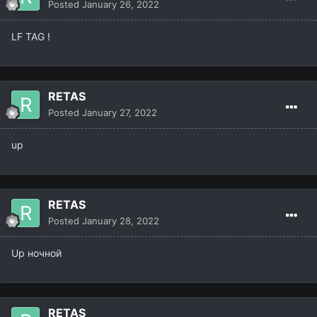
Posted
January 26, 2022
связь @brothertyside Телеграмм
LF TAG !
вк vk.com/farxat_retas
https://vk.com/insanegaming777
RETAS
Posted
January 27, 2022
up
RETAS
Posted
January 28, 2022
Up ночной
RETAS