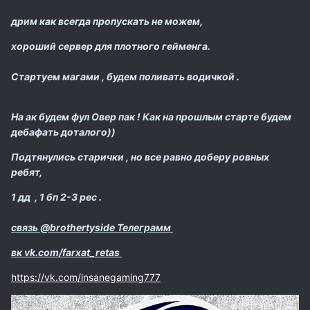
дрим как всегда пропускать не можем,
хороший сервер для плотного гейменга.
Стартуем магами , будем поливать водичкой .
На ак будем фул Овер пак ! Как на прошлым старте будем
дебафать доталого))
Подтянулись старички , но все равно доберу ровных
ребят,
1 дд , 1 бп 2-3 рес .
связь @brothertyside Телеграмм
вк vk.com/farxat_retas
https://vk.com/insanegaming777