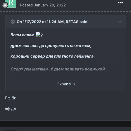
Posted
January 28, 2022
On 1/17/2022 at 11:24 AM,
RETAS
said:
Всем салам
дрим как всегда пропускать не можем,
хороший сервер для плотного гейменга.
Стартуем магами , будем поливать водичкой .
Expand
На ак будем фул Овер пак ! Как на прошлым
старте будем дебафать доталого))
Лф бп
Подтянулись старички , но все равно доберу ровных
лф дд
ребят,
1 дд , 1 бп 2-3 рес .