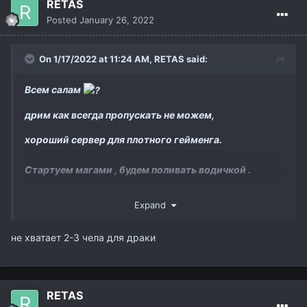
RETAS
Posted
January 26, 2022
On 1/17/2022 at 11:24 AM,
RETAS
said:
Всем салам
дрим как всегда пропускать не можем,
хороший сервер для плотного гейменга.
Стартуем магами , будем поливать водичкой .
Expand
На ак будем фул Овер пак ! Как на прошлым
старте будем дебафать доталого))
не хватает 2-3 чела для драки
Подтянулись старички , но все равно доберу ровных
ребят,
1 дд , 1 бп 2-3 рес .
RETAS