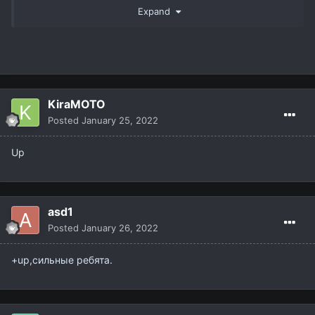
Expand
На ак будем фул Овер пак ! Как на прошлым
старте будем дебафать доталого))
Подтянулись старички , но все равно доберу ровных
ребят,
1 дд , 1 бп 2-3 рес .
KiraMOTO
Posted
January 25, 2022
связь @brothertyside Телеграмм
Up
вк vk.com/farxat_retas
https://vk.com/insanegaming777
asd1
Posted
January 26, 2022
+up,сильные ребята.