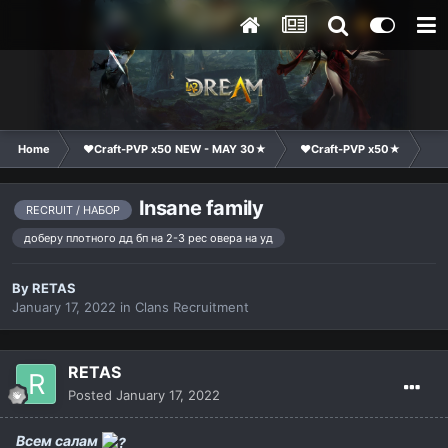
Home
❤Craft-PVP x50 NEW - MAY 30★
❤Craft-PVP x50★
Cl
Insane family
RECRUIT / НАБОР
доберу плотного дд бп на 2-3 рес овера на уд
By
RETAS
January 17, 2022
in
Clans Recruitment
RETAS
Posted
January 17, 2022
Всем салам