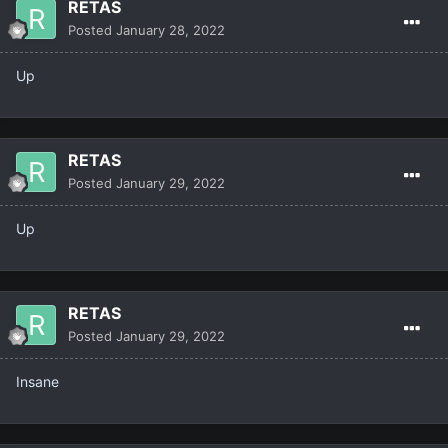
RETAS
связь @brothertyside Телеграмм
Posted
January 28, 2022
вк vk.com/farxat_retas
Up
https://vk.com/insanegaming777
RETAS
Posted
January 29, 2022
Up
RETAS
Posted
January 29, 2022
Insane