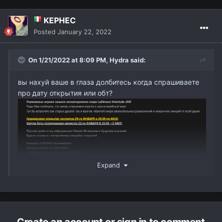
KEPHEC
Posted
January 22, 2022
On 1/21/2022 at 8:09 PM,
Hydra
said:
вы нахуй ваше в глаза долбитесь когда спрашиваете
про дату открытия или обт?
Не агрись на человека,бо вьебашу с ноги,умрёшь.
Expand