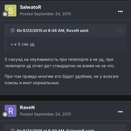
SalwatoR
Posted
September 24, 2015
On 9/23/2015 at 6:46 AM,
RaveN
said:
+ к 5 сек уд
5 секунд на неуязвимость при телепорте а не уд, при
телепорте уд отчет дет стандартно не влияя не на что.
При том правдо многим ето будет удобнее, не у всехже
компы и инет нормальные.
RaveN
Posted
September 24, 2015
On 9/24/2015 at 8:40 AM,
SalwatoR
said: