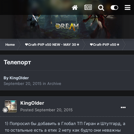
Home
❤Craft-PVP x50 NEW - MAY 30★
❤Craft-PVP x50★
Su
Телепорт
By
KingOlder
September 20, 2015
in
Archive
KingOlder
Posted
September 20, 2015
1) Попросил бы добавить в Глобал ТП Гиран и Штутгард, а
то остальные есть а етих 2 нету как будто они неважны