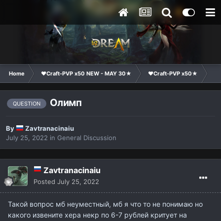
Home
❤Craft-PVP x50 NEW - MAY 30★
❤Craft-PVP x50★
Ge
Олимп
QUESTION
By
Zavtranacinaiu
July 25, 2022
in
General Discussion
Zavtranacinaiu
Posted
July 25, 2022
Такой вопрос мб неуместный, мб я что то не понимаю но
какого извените хера некр по 6-7 рублей критует на