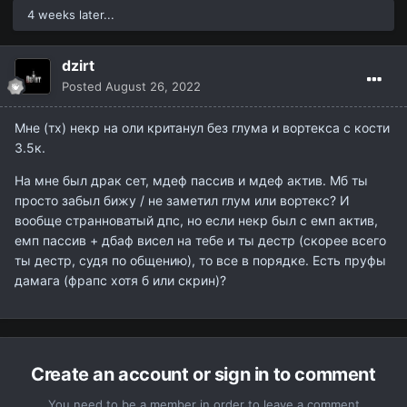
4 weeks later...
dzirt
Posted
August 26, 2022
Мне (тх) некр на оли кританул без глума и вортекса с кости
3.5к.
На мне был драк сет, мдеф пассив и мдеф актив. Мб ты
просто забыл бижу / не заметил глум или вортекс? И
вообще странноватый дпс, но если некр был с емп актив,
емп пассив + дбаф висел на тебе и ты дестр (скорее всего
ты дестр, судя по общению), то все в порядке. Есть пруфы
дамага (фрапс хотя б или скрин)?
Create an account or sign in to comment
You need to be a member in order to leave a comment