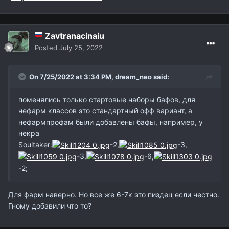
Zavtranacinaiu
Posted
July 25, 2022
On 7/25/2022 at 3:34 PM,
dream_neo
said:
поменялись только стартовые наборы бафов, для
нефарм классов это стандартный офф вариант, а
нефармпрофам были добавлены бафы, например, у
некра
Soultaker:
-2,
-3,
-3,
-6,
-2;
Для фарм наверно. Но все же 6-7к это пиздец если честно.
Гному добавили что то?