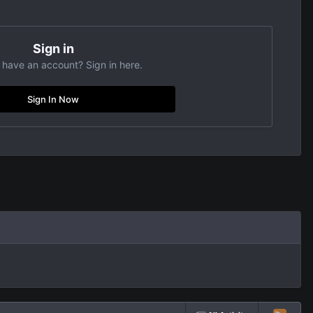
Sign in
 have an account? Sign in here.
Sign In Now