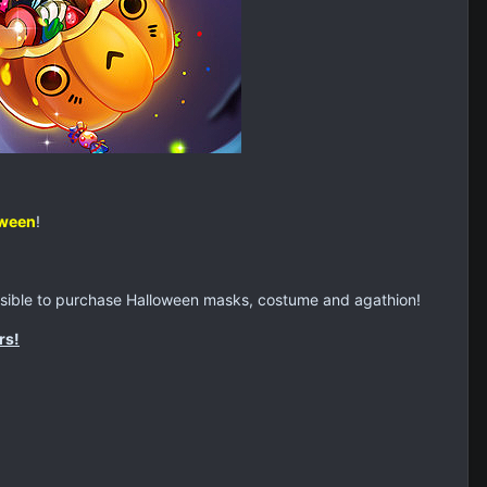
oween
!
ssible to purchase Halloween masks, costume and agathion!
rs!