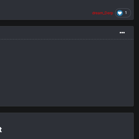
1
dream_Derp
t