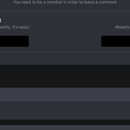
You need to be a member in order to leave a comment
t
nity. It's easy!
Already