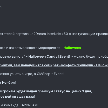
m!
етителей портала La2Dream Interlude x50 с наступающим праздн
вого и захватывающего мероприятия -
Halloween
гровую валюту" -
Halloween Candy [Event]
- можно будет приобр
риятии, вам понадобится собирать конфеты хэллоуин - Hallowe
но узнать в игре, в GMShop - Event!
о Ноября!
игрокам будет выдан премиум статус на целых 3 дня,
е рейты в два раза!
ша команда LA2DREAM!