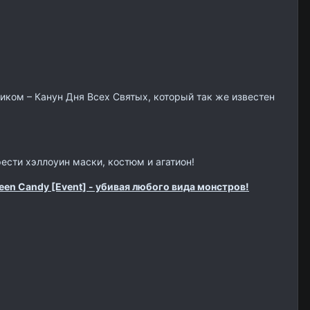
иком – Канун Дня Всех Святых, который так же известен
ести хэллоуин маски, костюм и агатион!
en Candy [Event] - убивая любого вида монстров!