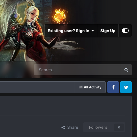
Existing user? Sign In
Sign Up
All Activity
Facebook
Twitter
Share
Followers
0