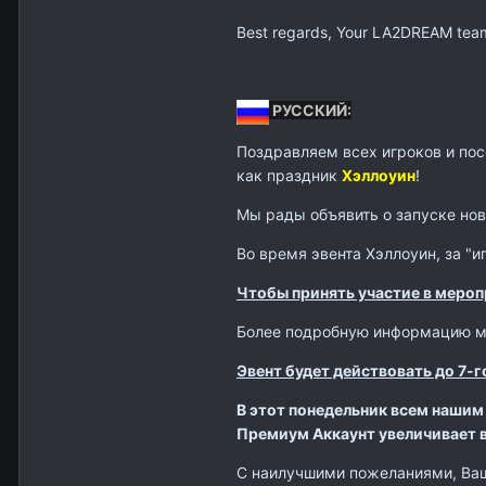
Best regards, Your LA2DREAM tea
РУССКИЙ:
Поздравляем всех игроков и пос
как праздник
Хэллоуин
!
Мы рады объявить о запуске но
Во время эвента Хэллоуин, за "и
Чтобы принять участие в мероп
Более подробную информацию мож
Эвент будет действовать до 7-г
В этот понедельник всем нашим 
Премиум Аккаунт увеличивает вс
С наилучшими пожеланиями, Ва