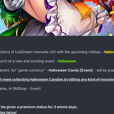
 visitors of La2Dream Interlude x50 with the upcoming holiday -
Hall
unch of a new and exciting event -
Halloween
 event, for "game currency" -
Halloween Candy [Event]
- will be po
ill need collecting Halloween Candies by killing any kind of monste
game, in GMShop - Event!
ll be given a premium status for 3 whole days,
tes twice!