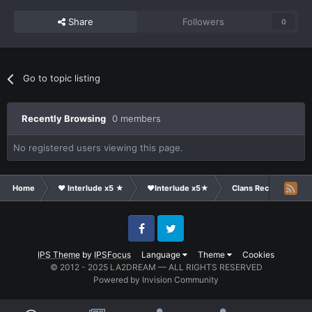
Share
Followers
0
Go to topic listing
Recently Browsing
0 members
No registered users viewing this page.
Home
❤ Interlude x5 ★
❤Interlude x5★
Clans Recruitment
Facebook
Twitter
IPS Theme
by
IPSFocus
Language
Theme
Cookies
© 2012 - 2025 LA2DREAM — ALL RIGHTS RESERVED
Powered by Invision Community