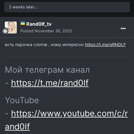
:
https://t.me/rand0lf
2 weeks later...
Чуть позже будет больше инфы
Rand0lf_tv
)
Posted
November 30, 2022
есть парочка слотов , кому интересно
https://t.me/qRNDLF
Мой телеграм канал
-
https://t.me/rand0lf
YouTube
-
https://www.youtube.com/c/r
and0lf