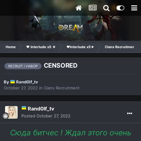
Home
❤ Interlude x5 ★
❤Interlude x5★
Clans Recruitment
CENSORED
RECRUIT / НАБОР
By
Rand0lf_tv
October 27, 2022
in
Clans Recruitment
Rand0lf_tv
Posted
October 27, 2022
Сюда битчес ! Ждал этого очень