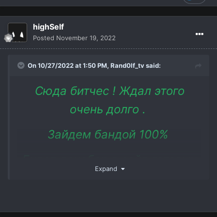
highSelf
Posted
November 19, 2022
On 10/27/2022 at 1:50 PM,
Rand0lf_tv
said:
Сюда битчес ! Ждал этого
очень долго .
Зайдем бандой 100%
Будет донабор в сайд готовых
Expand
групп 9х9 и мини групп 5х5 .
Инфа о стримах и не только