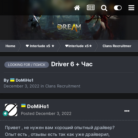
Home
❤ Interlude x5 ★
❤Interlude x5★
Clans Recruitment
Driver 6 + Час
LOOKING FOR / ПОИСК
By
DoMiHo1
December 3, 2022
in
Clans Recruitment
DoMiHo1
Posted
December 3, 2022
Привет , не нужен вам хороший опытный драйвер?
Опыт есть , отзывы есть так как уже драйверил,