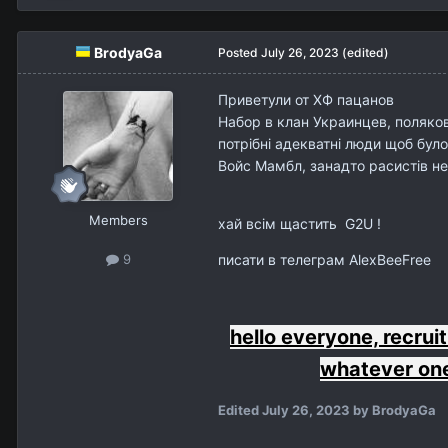
BrodyaGa
Posted
July 26, 2023
(edited)
Приветули от ХФ пацанов
Набор в клан Украинцев, поляко
потрібні адекватні люди щоб було
Войс Мамбл, занадто расистів не 
Members
хай всім щастить G2U !
писати в телеграм AlexBeeFree
9
hello everyone, recrui
whatever one
Edited
July 26, 2023
by BrodyaGa