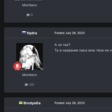
Members
9
Hydra
Posted
July 28, 2023
А че так?
Та и название пака мне твое не 
Members
491
BrodyaGa
Posted
July 28, 2023