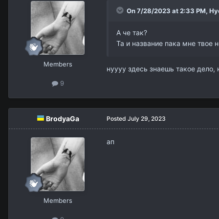
On 7/28/2023 at 2:33 PM,
Hy
А че так?
Та и название пака мне твое 
Members
нуууу здесь знаешь такое дело,
9
BrodyaGa
Posted
July 29, 2023
ап
Members