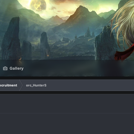
Gallery
ecruitment
orc_HunterS