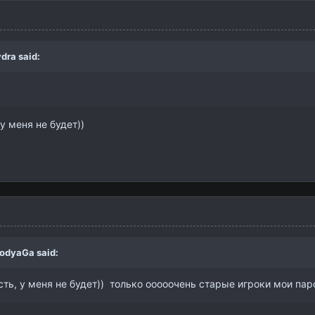
dra
said:
 у меня не будет))
rodyaGa
said:
сть, у меня не будет)) только ооооочень старые игроки мои пар