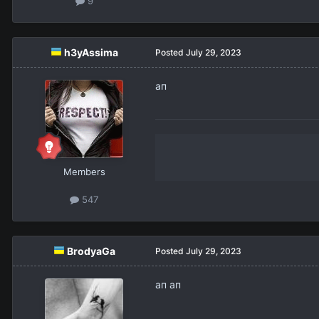
9
h3yAssima
Posted
July 29, 2023
ап
Members
547
BrodyaGa
Posted
July 29, 2023
ап ап