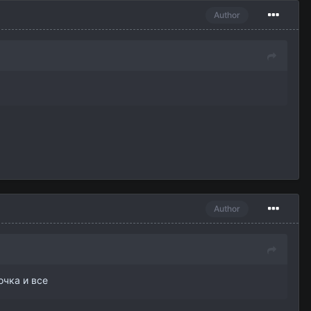
Author
Author
очка и все