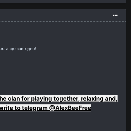
орога що завгодно!
he clan for playing together, relaxing and,
 write to telegram @AlexBeeFree