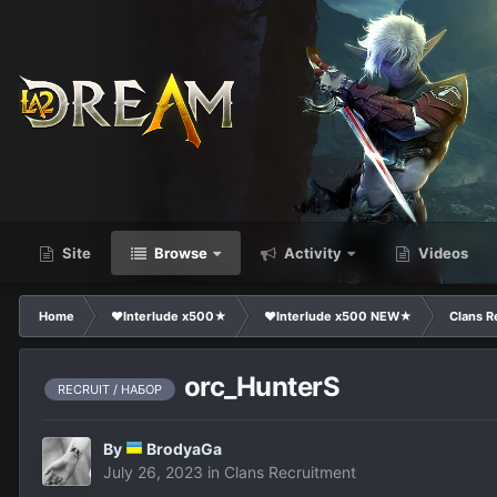
Site
Browse
Activity
Videos
Home
❤Interlude x500★
❤Interlude x500 NEW★
Clans R
orc_HunterS
RECRUIT / НАБОР
By
BrodyaGa
July 26, 2023
in
Clans Recruitment