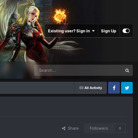
Existing user? Sign In
Sign Up
All Activity
Facebook
Twitter
Share
Followers
0