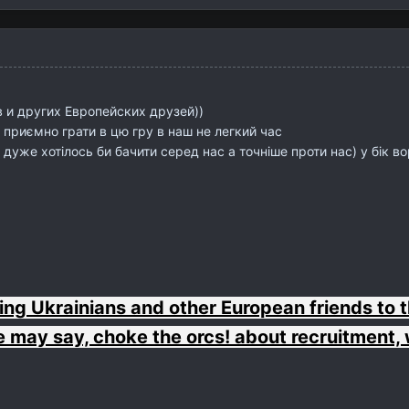
в и других Европейских друзей))
 приємно грати в цю гру в наш не легкий час
дуже хотілось би бачити серед нас а точніше проти нас) у бік в
ting Ukrainians and other European friends to t
 may say, choke the orcs! about recruitment,