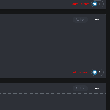
1
[adm]-dream
Author
1
[adm]-dream
Author