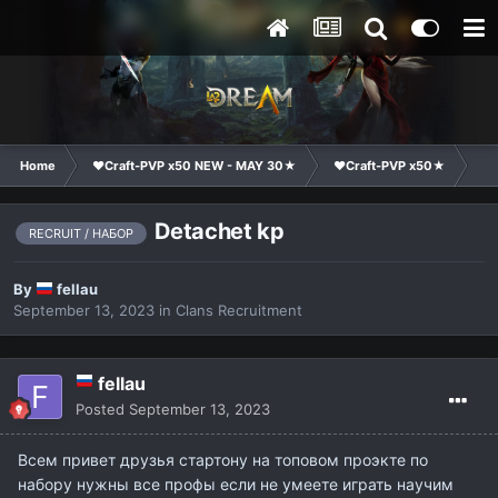
Home
❤Craft-PVP x50 NEW - MAY 30★
❤Craft-PVP x50★
Cl
Detachet kp
RECRUIT / НАБОР
By
fellau
September 13, 2023
in
Clans Recruitment
fellau
Posted
September 13, 2023
Всем привет друзья стартону на топовом проэкте по
набору нужны все профы если не умеете играть научим