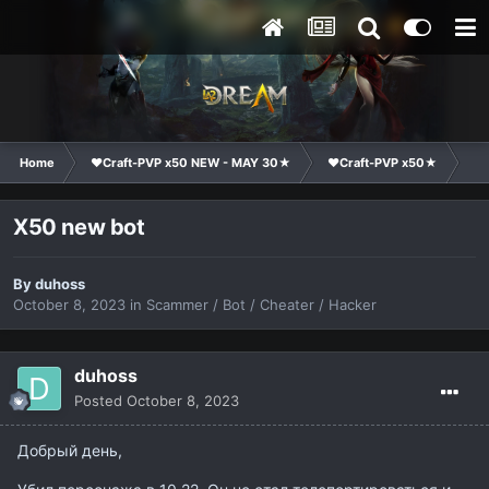
Home
❤Craft-PVP x50 NEW - MAY 30★
❤Craft-PVP x50★
Co
X50 new bot
By
duhoss
October 8, 2023
in
Scammer / Bot / Cheater / Hacker
duhoss
Posted
October 8, 2023
Добрый день,