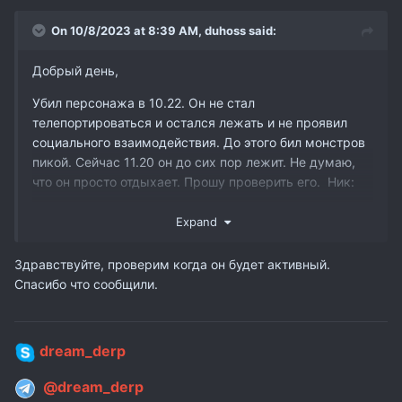
On 10/8/2023 at 8:39 AM,
duhoss
said:
Добрый день,
Убил персонажа в 10.22. Он не стал
телепортироваться и остался лежать и не проявил
социального взаимодействия. До этого бил монстров
пикой. Сейчас 11.20 он до сих пор лежит. Не думаю,
что он просто отдыхает. Прошу проверить его. Ник:
PoshOneTa
Expand
Т.к. он в клане, то выражу предположение, что
Здравствуйте, проверим когда он будет активный.
некоторые из членов клана также используют софт.
Спасибо что сообщили.
Подскажите на сервере есть защита от ботов?
dream_derp
@dream_derp