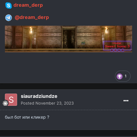
dream_derp
@dream_derp
1
siauradziundze
Posted
November 23, 2023
был бот или кликер ?