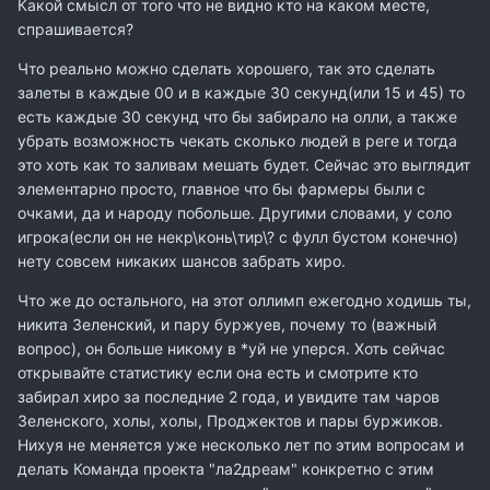
Какой смысл от того что не видно кто на каком месте,
спрашивается?
Что реально можно сделать хорошего, так это сделать
залеты в каждые 00 и в каждые 30 секунд(или 15 и 45) то
есть каждые 30 секунд что бы забирало на олли, а также
убрать возможность чекать сколько людей в реге и тогда
это хоть как то заливам мешать будет. Сейчас это выглядит
элементарно просто, главное что бы фармеры были с
очками, да и народу побольше. Другими словами, у соло
игрока(если он не некр\конь\тир\? с фулл бустом конечно)
нету совсем никаких шансов забрать хиро.
Что же до остального, на этот оллимп ежегодно ходишь ты,
никита Зеленский, и пару буржуев, почему то (важный
вопрос), он больше никому в *уй не уперся. Хоть сейчас
открывайте статистику если она есть и смотрите кто
забирал хиро за последние 2 года, и увидите там чаров
Зеленского, холы, холы, Проджектов и пары буржиков.
Нихуя не меняется уже несколько лет по этим вопросам и
делать Команда проекта "ла2дреам" конкретно с этим