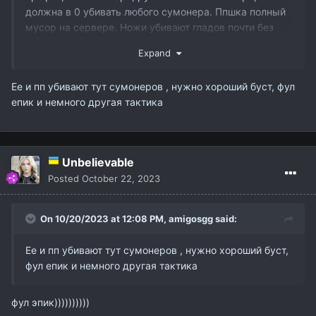
должна в 0 убивать любого сумонера. Ппшка полный
мусор на сервере. Ножи убивают гладов почти без
шансов. Овер такой себе. По сути фарм профы это
Expand
конь, кот, глад(на полшишечки), дестр, тир и тыха. Как
по мне, на дефолтный ил, где еешка все убивает, не
Ее и пп убивают тут сумонеров , нужно хороший буст, фул
очень похоже.
епик и немного другая тактика
Но, думайте сами, решайте сами.(можно было бы хотя
бы проточку эрейза вернуть, думаю это обрадовало
бы пару бёрнеров)
Unbelievable
Posted
October 22, 2023
On 10/20/2023 at 12:08 PM,
amigosgg
said:
Ее и пп убивают тут сумонеров , нужно хороший буст,
фул епик и немного другая тактика
фул эпик))))))))))