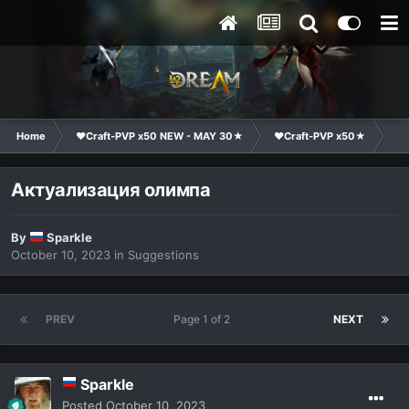
Home
❤Craft-PVP x50 NEW - MAY 30★
❤Craft-PVP x50★
Su
Актуализация олимпа
By
Sparkle
October 10, 2023
in
Suggestions
PREV
Page 1 of 2
NEXT
Sparkle
Posted
October 10, 2023