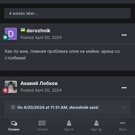
А вот это уже крутой совет. Хотя бы каждое
Воскресение реализовать, было бы ажиотажно.
4 weeks later...
dorozhnik
Posted
April 20, 2024
Как по мне, главная проблема олли на мейне: арена со
столбами!
Акакий Лобков
Posted
April 20, 2024
On 4/20/2024 at 11:31 AM,
dorozhnik
said:
Как по мне, главная проблема олли на мейне: арена
со столбами!
Forums
Unread
Sign In
Sign Up
More