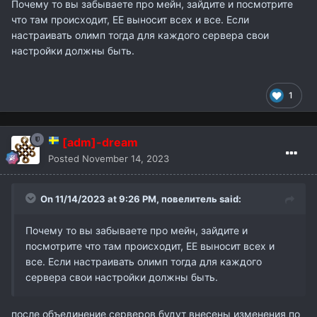
Почему то вы забываете про мейн, зайдите и посмотрите
проффы, а хотя бы 10 и это уже будет великий
что там происходит, ЕЕ выносит всех и все. Если
прогресс.
настраивать олимп тогда для каждого сервера свои
Хотят оставлять заливку что бы кто-то из кланов
настройки должны быть.
продолжал заливатся? Пожалуйста. Но смысл тогда
от того что не видно кто на каком месте? Не понятно,
1
значит изначально идея помешать заливам была, но
реализация ее мягко говоря странная. Можно
намного лучше:
[adm]-dream
Posted
November 14, 2023
Ты когда за 1-2 недели соберешь фулл эпик сет,
набери обязательно
On 11/14/2023 at 9:26 PM,
повелитель
said:
Почему то вы забываете про мейн, зайдите и
посмотрите что там происходит, ЕЕ выносит всех и
все. Если настраивать олимп тогда для каждого
сервера свои настройки должны быть.
после объединение серверов будут внесены изменения по