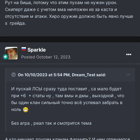
Рут на биша, потому что этим пухам не нужен урон.
Скиперт даже с учетом вма ничтожен из за каста и
отсутствия м атаки. Хиро оружие должно быть явно лучше
s грейда.
Sparkle
Posted
October 12, 2023
On 10/10/2023 at 5:54 PM,
Dream_Test
said:
И пускай ЛСЫ сразу туда поставит , са мало будет
при +6 + статы ну , там вмы и дмы , выходной , что
бы один клан сильный точно всё успевал забрать в
ноль
Без агра , реал так и смотрится тема
А кто мешает другим кланам фармить? И чем отличается