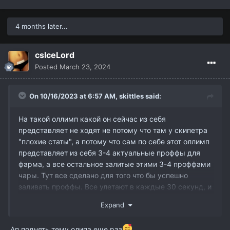
4 months later...
csIceLord
Posted
March 23, 2024
On 10/16/2023 at 6:57 AM,
skittles
said:
На такой оллимп какой он сейчас из себя
представляет не ходят не потому что там у скипетра
"плохие статы", а потому что сам по себе этот оллимп
представляет из себя 3-4 актуальные проффы для
фарма, а все остальное залитые этими 3-4 проффами
чары. Тут все сделано для того что бы успешно
заливать проффы. Все улетают в каждые 30 секунд, и
можно чекать сколько людей в реге. Какой смысл от
Expand
того что не видно кто на каком месте, спрашивается?
Что реально можно сделать хорошего, так это
Ап поднять тему олипа еще раз