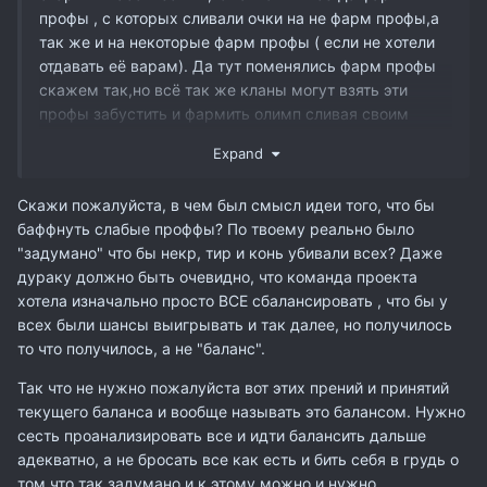
профы , с которых сливали очки на не фарм профы,а
так же и на некоторые фарм профы ( если не хотели
отдавать её варам). Да тут поменялись фарм профы
скажем так,но всё так же кланы могут взять эти
профы забустить и фармить олимп сливая своим
дальше как и в старом классическом вашем Interlude
Expand
, не?
Скажи пожалуйста, в чем был смысл идеи того, что бы
баффнуть слабые проффы? По твоему реально было
"задумано" что бы некр, тир и конь убивали всех? Даже
дураку должно быть очевидно, что команда проекта
хотела изначально просто ВСЕ сбалансировать , что бы у
всех были шансы выигрывать и так далее, но получилось
то что получилось, а не "баланс".
Так что не нужно пожалуйста вот этих прений и принятий
текущего баланса и вообще называть это балансом. Нужно
сесть проанализировать все и идти балансить дальше
адекватно, а не бросать все как есть и бить себя в грудь о
том что так задумано и к этому можно и нужно