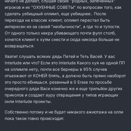
нечего не делает, слушая своих "родных, запеченных"
игроков и их "ОХУЕННЫЕ СОВЕТЫ" по вопросам того, как
сделать уебищный оллимп, еще уебищнее.. После
перехода на классик клиент, оллимп перестал быть
интересен из-за своей "необычности", а где то и тупости.
От одного только некра убивающего почти фулл столб,
хочется клиент к хуям снести и сюда никогда больше не
возвращаться.
Хватит слушать всяких дядь Петей и Теть Васей. У вас
Interlude или что? Если это Interlude Какого хуя не одной ПП
на оллимпе нету, почти все бернеры в 95% случев
отъезжают от КОНЕЙ блять, а должно быть прямо наоборот
это просто ебнишься. резанный в 0 Erase по просьбе
очередного дяди Васи конечно же и еще трильйон других
приколов и создает ауру отвращения у типов играющих
онли Interlude проекты.
Собственно потому и не будет никакого ажиотажа на олли
пока такое говно происходит.