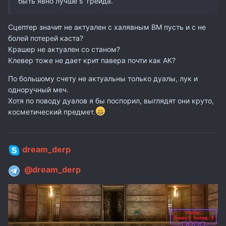
быть явно лучше s грейда.
Сцептер значит не актуален с халявным ВМ пусть и с не
болей потерей каста?
Крашер не актуален со станом?
Клевер тоже не дает крит павера почти как АК?
По большому счету не актуальны только дуалы, лук и
одноручный меч.
Хотя по поводу дуалов я бы поспорил, выглядят они круто,
косметический предмет.
dream_derp
@dream_derp