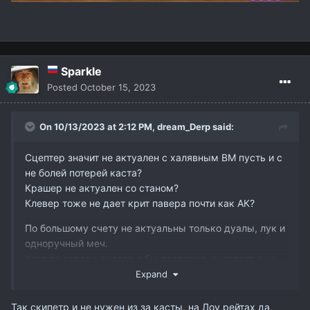
Sparkle
Posted
October 15, 2023
On 10/13/2023 at 2:12 PM,
dream_Derp
said:
Сцептер значит не актуален с халявным ВМ пусть и с
не болей потерей каста?
Крашер не актуален со станом?
Клевер тоже не дает крит павера почти как АК?
По большому счету не актуальны только дуалы, лук и
одноручный меч.
Хотя по поводу дуалов я бы поспорил, выглядят они
круто, косметический предмет.
Expand
Так скипетр и не нужен из за касты, на Лоу рейтах да,