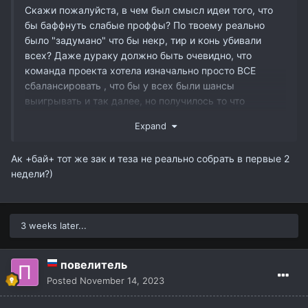
Скажи пожалуйста, в чем был смысл идеи того, что
бы баффнуть слабые проффы? По твоему реально
было "задумано" что бы некр, тир и конь убивали
всех? Даже дураку должно быть очевидно, что
команда проекта хотела изначально просто ВСЕ
сбалансировать , что бы у всех были шансы
выигрывать и так далее, но получилось то что
получилось, а не "баланс".
Expand
Так что не нужно пожалуйста вот этих прений и
принятий текущего баланса и вообще называть это
Ак +бай+ тот же зак и теза не реально собрать в первые 2
балансом. Нужно сесть проанализировать все и идти
недели?)
балансить дальше адекватно, а не бросать все как
есть и бить себя в грудь о том что так задумано и к
этому можно и нужно подстроится.
3 weeks later...
Если проект хочет что бы все классы начали быть
сильными, то так не получится пока не сделать
повелитель
разделение как на кетре слабые с слабыми, сильные
Posted
November 14, 2023
с сильными. Если же уже желание сделать всех
сильными отпало, тогда сделайте сильными не 3-4