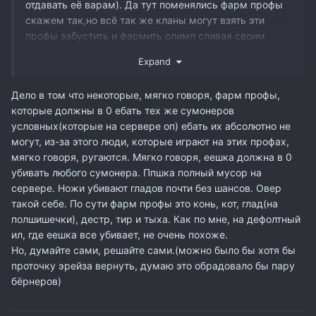
отдавать её варам). Да тут поменялись фарм профы
скажем так,но всё так же кланы могут взять эти
профы забустить и фармить олимп сливая своим
дальше как и в старом классическом вашем Interlude
Expand
, не?
Дело в том что некоторые, мягко говоря, фарм профы,
которые должны в 0 ебать тех же сумонеров
условных(которые на сервере оп) ебать их абсолютно не
могут, из-за этого люди, которые играют на этих профах,
мягко говоря, ругаются. Мягко говоря, еешка должна в 0
убивать любого сумонера. Ппшка полный мусор на
сервере. Ножи убивают гладов почти без шансов. Овер
такой себе. По сути фарм профы это конь, кот, глад(на
полшишечки), дестр, тир и тыха. Как по мне, на дефолтный
ил, где еешка все убивает, не очень похоже.
Но, думайте сами, решайте сами.(можно было бы хотя бы
проточку эрейза вернуть, думаю это обрадовало бы пару
бёрнеров)