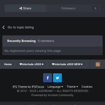
Share
Followers
0
Go to topic listing
Recently Browsing
0 members
No registered users viewing this page.
Home
❤Interlude x500★
❤Interlude x500 NEW★
Clans Recr
Facebook
Twitter
IPS Theme
by
IPSFocus
Language
Theme
Cookies
© 2012 - 2025 LA2DREAM — ALL RIGHTS RESERVED
Powered by Invision Community