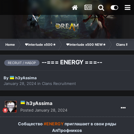
Home
❤Interlude x500★
❤Interlude x500 NEW★
Clans Recr
--=== ENERGY ===--
RECRUIT / НАБОР
By
h3yAssima
January 28, 2024
in
Clans Recruitment
h3yAssima
Posted
January 28, 2024
Cобщество
#ENERGY
приглашает в свои ряды
АлПрофников