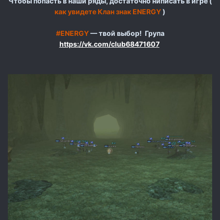
Чтобы попасть в наши ряды, достаточно ниписать в игре (
как увидете Клан знак ENERGY
)
#ENERGY
— твой выбор! Група
https://vk.com/club68471607