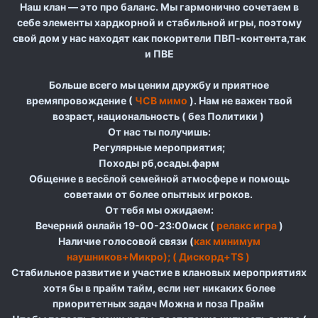
Наш клан — это про баланс. Мы гармонично сочетаем в
себе элементы хардкорной и стабильной игры, поэтому
свой дом у нас находят как покорители ПВП-контента,так
и ПВЕ
Больше всего мы ценим дружбу и приятное
времяпровождение (
ЧСВ мимо
). Нам не важен твой
возраст, национальность ( без Политики )
От нас ты получишь:
Регулярные мероприятия;
Походы рб,осады.фарм
Общение в весёлой семейной атмосфере и помощь
советами от более опытных игроков.
От тебя мы ожидаем:
Вечерний онлайн 19-00-23:00мск (
релакс игра
)
Наличие голосовой связи (
как минимум
наушников+Микро); ( Дискорд+TS )
Стабильное развитие и участие в клановых мероприятиях
хотя бы в прайм тайм, если нет никаких более
приоритетных задач Можна и поза Прайм