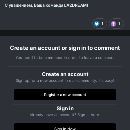
С уважением, Ваша команда LA2DREAM!
1
1
Create an account or sign in to comment
You need to be a member in order to leave a comment
Create an account
Sign up for a new account in our community. It's easy!
Register a new account
Sign in
Already have an account? Sign in here.
Sign In Now