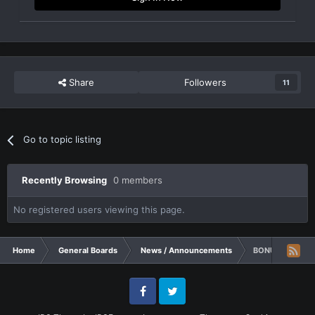
Share
Followers
11
Go to topic listing
Recently Browsing
0 members
No registered users viewing this page.
Home
General Boards
News / Announcements
BONUS START
Facebook
Twitter