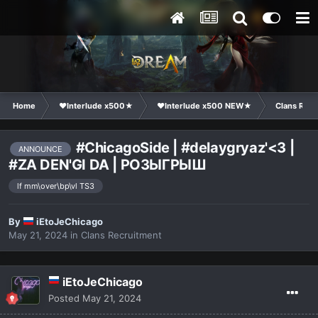
Home
❤Interlude x500★
❤Interlude x500 NEW★
Clans Recr
#ChicagoSide | #delaygryaz'<3 |
ANNOUNCE
#ZA DEN'GI DA | РОЗЫГРЫШ
lf mm\over\bp\vl TS3
By
iEtoJeChicago
May 21, 2024
in
Clans Recruitment
iEtoJeChicago
Posted
May 21, 2024