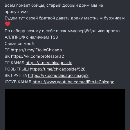
Всем привет бойцы, старый добрый дрим мы не
пропустим)
Будем тут своей братвой давать драку местным буржикам
По набору возьму в себе в пак мм\овер\бп\вл или просто
АЛЛПРОФ с наличием TS3
Связь со мной
ТГ
https://t.me/iEtoJeChicago
ВК
https://vk.com/professorla2
ТГ КАНАЛ
https://t.me/chicagoside
РОЗЫГРЫШ
https://t.me/chicagoside/528
ВК ГРУППА
https://vk.com/chicagolineage2
ЮТУБ КАНАЛ
https://www.youtube.com/c/iEtoJeChicago