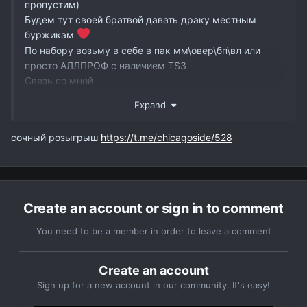
пропустим)
Будем тут своей братвой давать драку местным
буржикам
По набору возьму в себе в пак мм\овер\бп\вл или
просто АЛЛПРОФ с наличием TS3
Связь со мной
ТГ
https://t.me/iEtoJeChicago
Expand
ВК
https://vk.com/professorla2
ТГ КАНАЛ
https://t.me/chicagoside
сочный розыгрыш
https://t.me/chicagoside/528
РОЗЫГРЫШ
https://t.me/chicagoside/528
ВК ГРУППА
https://vk.com/chicagolineage2
ЮТУБ КАНАЛ
https://www.youtube.com/c/iEtoJeChicago
Create an account or sign in to comment
You need to be a member in order to leave a comment
Create an account
Sign up for a new account in our community. It's easy!