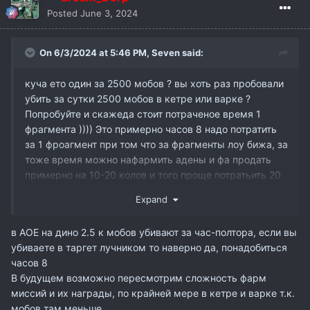
Posted
June 3, 2024
On 6/3/2024 at 5:46 PM,
Seven
said:
куча ето один за 2500 мобов ? вы хоть раз пробовали
убить за сутки 2500 мобов в кетре или варке ?
Попробуйте и скажеда стоит потраченое время 1
фрагмента )))) Это примерно часов 8 надо потратить
за 1 фроагмент при том что за фрагменты лоу бижа, за
тоже время можно нафармить адены и фа продать
примерно на 10-20 колов и того проще потратьить 20
часов на фарм и купить с дон шопа епик 3 лвл. Вопрос
Expand
какой смысл вообще было делать такой дейлик, если
он совсем ненужен. Простая математика. По мне так
в АОЕ на дино 2.5 к мобов убивают за час-полтора, если вы
епик фрагменты нужно добавлять в дроп мобам в
убиваете в таргет лучником то наверно да, понадобиться
кетре и варке 5% с чемпов.
часов 8
В будущем возможно пересмотрим сложность фарм
миссий и их награды, по крайней мере в кетре и варке т.к.
мобов там меньше.