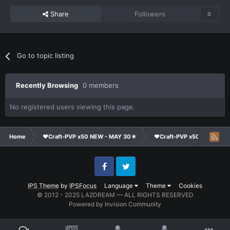
Share
Followers
0
Go to topic listing
Recently Browsing
0 members
No registered users viewing this page.
Home
❤Craft-PVP x50 NEW - MAY 30★
❤Craft-PVP x50★
Ge
Facebook
Twitter
IPS Theme
by
IPSFocus
Language
Theme
Cookies
© 2012 - 2025 LA2DREAM — ALL RIGHTS RESERVED
Powered by Invision Community