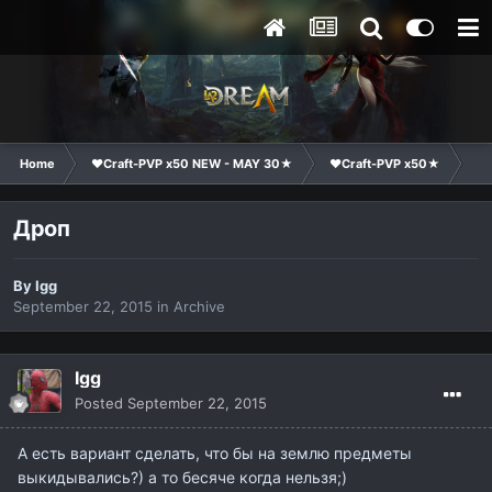
Home
❤Craft-PVP x50 NEW - MAY 30★
❤Craft-PVP x50★
Ge
Дроп
By
Igg
September 22, 2015
in
Archive
Igg
Posted
September 22, 2015
А есть вариант сделать, что бы на землю предметы
выкидывались?) а то бесяче когда нельзя;)