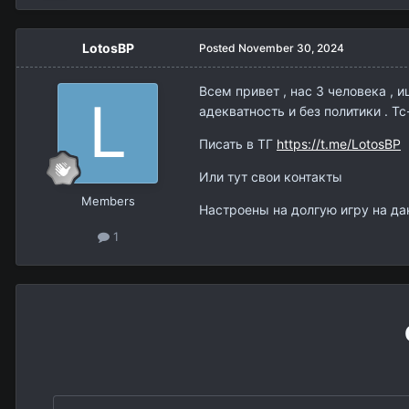
LotosBP
Posted
November 30, 2024
Всем привет , нас 3 человека , 
адекватность и без политики . Т
Писать в ТГ
https://t.me/LotosBP
Или тут свои контакты
Members
Настроены на долгую игру на д
1