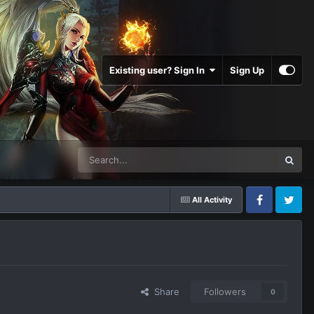
Existing user? Sign In
Sign Up
All Activity
Facebook
Twitter
Share
Followers
0