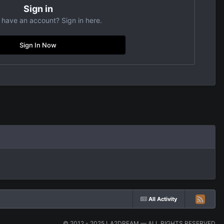
Sign in
 have an account? Sign in here.
Sign In Now
All Activity
© 2012 - 2025 LA2DREAM — ALL RIGHTS RESERVED