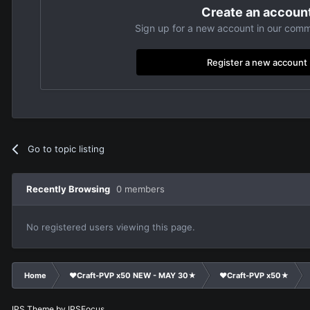
Create an accoun
Sign up for a new account in our commu
Register a new account
Go to topic listing
Recently Browsing
0 members
No registered users viewing this page.
Home
❤Craft-PVP x50 NEW - MAY 30★
❤Craft-PVP x50★
IPS Theme
by
IPSFocus