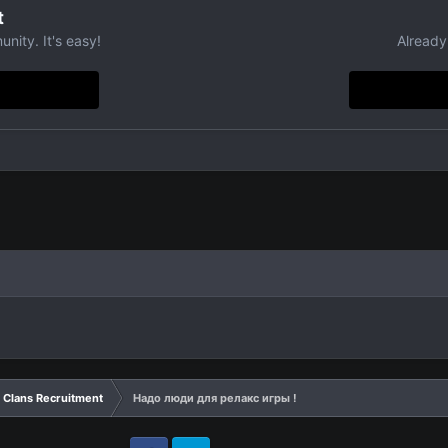
t
nity. It's easy!
Already
Clans Recruitment
Надо люди для релакс игры !