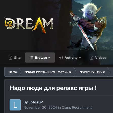
Site
Browse
Activity
Videos
Home
❤Craft-PVP x50 NEW - MAY 30★
❤Craft-PVP x50★
Надо люди для релакс игры !
By
LotosBP
November 30, 2024
in
Clans Recruitment