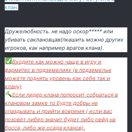
клан.
Дружелюбность. не надо оскор***** или
убивать саклановцав(пкашить можно других
игроков, как например врагов клана).
Входите как можно чаще в игру и
фармитес в подземелиях (в подземелье
можете поднять уровень как себе так и
клану)
Если лидер клана попросит собраться в
клановом замке то будте добры не
опаздывать и прийти вовремя ( если вас
позовёт либер значит будет либо рейд на
босса, либо же осада кланов).