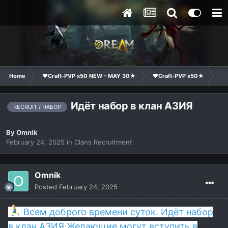
Home
❤Craft-PVP x50 NEW - MAY 30★
❤Craft-PVP x50★
Cl
Идёт набор в клан АЗИЯ
RECRUIT / НАБОР
By
Omnik
February 24, 2025
in
Clans Recruitment
Omnik
Posted
February 24, 2025
Всем доброго времени суток. Идёт набор
в клан АЗИЯ Желающие могут вступить в