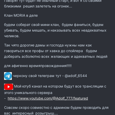
Говорят тут будет не обычный старт, и вот я со своими
близкими решил залететь на огонек...
Клан MORIA в деле
будем соберат свой мини клан, будем фаниться, будем
убивать, будем мешать, и наказывать всех неадекватных
челиков.
Так чято дорогие дамы и господа нужны нам как
говориться все профы от хавка до спойлера будем
доберать асболютно всех желающих и адекватных людей
для афигенно времяпровожденния!!!!!
черкону свой телеграм тут - @adolf_6544
Мой ютуб канал на котором будут все трансляции с
этого уникального сервера
-
https://www.youtube.com/@Adolf_777/featured
Совсем скоро
совместно с админом будем проводить для
вас интересный розыгрыш....