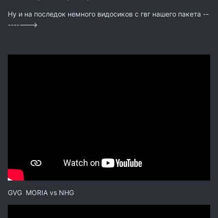
Ну и на последок немного видосиков с гвг нашего пакета --
------->
GVG MORIA vs NHG