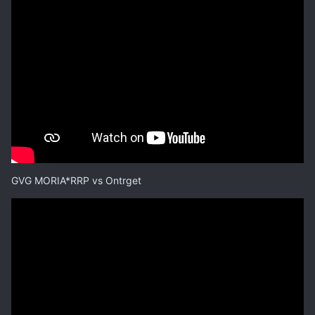
GVG MORIA*RRP vs Ontrget