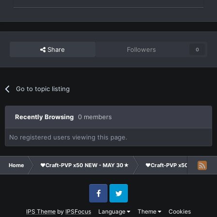
Share
Followers
0
Go to topic listing
Recently Browsing
0 members
No registered users viewing this page.
Home
❤Craft-PVP x50 NEW - MAY 30★
❤Craft-PVP x50★
Cl
Facebook
Twitter
IPS Theme
by
IPSFocus
Language
Theme
Cookies