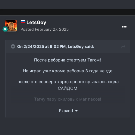
вк -
https://vk.com/id338898668
LetsGoy
Posted
February 27, 2025
On 2/24/2025 at 9:02 PM,
LetsGoy
said:
После реборна стартуем Тагом!
Не играл уже кроме реборна 3 года не где!
после птс сервера хардкорного врываюсь сюда
САЙДОМ
Тагну пару скиловых маг паков!
www.youtube.com/watch?v=DJJmtVgSQ6s&t
Так же есть пару слотов в пак 3 рес бп мм и овер
Expand
ТГ @dmitry_interlude1
вк -
https://vk.com/id338898668