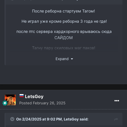
После реборна стартуем Тагом!
Не играл уже кроме реборна 3 года не где!
после птс сервера хардкорного врываюсь сюда
САЙДОМ
www.youtube.com/watch?v=DJJmtVgSQ6s&t
Тагну пару скиловых маг паков!
Так же есть пару слотов в пак 3 рес бп и овер
Expand
ТГ @dmitry_interlude1
LetsGoy
Posted
February 26, 2025
On 2/24/2025 at 9:02 PM,
LetsGoy
said: