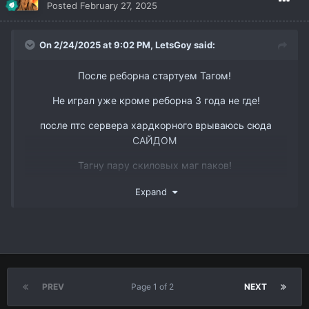
Posted
February 27, 2025
On 2/24/2025 at 9:02 PM,
LetsGoy
said:
После реборна стартуем Тагом!
Не играл уже кроме реборна 3 года не где!
после птс сервера хардкорного врываюсь сюда
САЙДОМ
Тагну пару скиловых маг паков!
www.youtube.com/watch?v=DJJmtVgSQ6s&t
Так же есть пару слотов в пак 3 рес бп мм и овер
Expand
ТГ @dmitry_interlude1
вк -
https://vk.com/id338898668
PREV
Page 1 of 2
NEXT