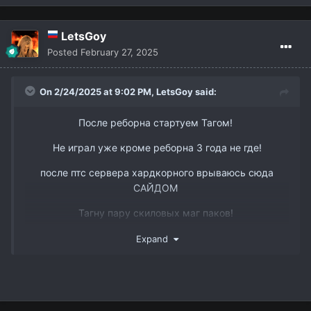
LetsGoy
Posted
February 27, 2025
On 2/24/2025 at 9:02 PM,
LetsGoy
said:
После реборна стартуем Тагом!
Не играл уже кроме реборна 3 года не где!
после птс сервера хардкорного врываюсь сюда
САЙДОМ
Тагну пару скиловых маг паков!
www.youtube.com/watch?v=DJJmtVgSQ6s&t
Так же есть пару слотов в пак 3 рес бп мм и овер
Expand
ТГ @dmitry_interlude1
вк -
https://vk.com/id338898668