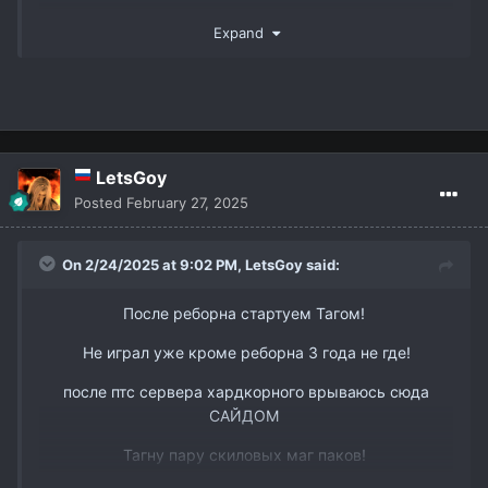
Так же есть пару слотов в пак 3 рес бп мм и овер
Expand
ТГ @dmitry_interlude1
вк -
https://vk.com/id338898668
LetsGoy
Posted
February 27, 2025
On 2/24/2025 at 9:02 PM,
LetsGoy
said:
После реборна стартуем Тагом!
Не играл уже кроме реборна 3 года не где!
после птс сервера хардкорного врываюсь сюда
САЙДОМ
Тагну пару скиловых маг паков!
www.youtube.com/watch?v=DJJmtVgSQ6s&t