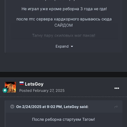
Не играл уже кроме реборна 3 года не где!
после птс сервера хардкорного врываюсь сюда
САЙДОМ
www.youtube.com/watch?v=DJJmtVgSQ6s&t
Тагну пару скиловых маг паков!
Так же есть пару слотов в пак 3 рес бп мм и овер
Expand
ТГ @dmitry_interlude1
LetsGoy
Posted
February 27, 2025
On 2/24/2025 at 9:02 PM,
LetsGoy
said:
После реборна стартуем Тагом!