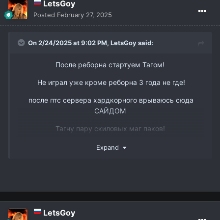
LetsGoy
Posted
February 27, 2025
On 2/24/2025 at 9:02 PM,
LetsGoy
said:
После реборна стартуем Тагом!
Не играл уже кроме реборна 3 года не где!
после птс сервера хардкорного врываюсь сюда
САЙДОМ
Тагну пару скиловых маг паков!
www.youtube.com/watch?v=DJJmtVgSQ6s&t
Так же есть пару слотов в пак 3 рес бп мм и овер
Expand
ТГ @dmitry_interlude1
вк -
https://vk.com/id338898668
LetsGoy