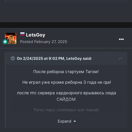
ТГ @dmitry_interlude1
вк -
https://vk.com/id338898668
LetsGoy
Posted
February 27, 2025
On 2/24/2025 at 9:02 PM,
LetsGoy
said:
После реборна стартуем Тагом!
Не играл уже кроме реборна 3 года не где!
после птс сервера хардкорного врываюсь сюда
САЙДОМ
Тагну пару скиловых маг паков!
www.youtube.com/watch?v=DJJmtVgSQ6s&t
Так же есть пару слотов в пак 3 рес бп мм и овер
Expand
ТГ @dmitry_interlude1