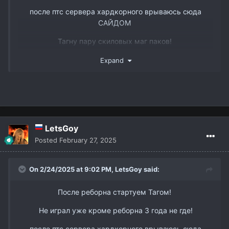
после птс сервера хардкорного врываюсь сюда
САЙДОМ
www.youtube.com/watch?v=DJJmtVgSQ6s&t
Тагну пару скиловых маг паков!
Так же есть пару слотов в пак 3 рес бп мм и овер
Expand
ТГ @dmitry_interlude1
вк -
https://vk.com/id338898668
LetsGoy
Posted
February 27, 2025
On 2/24/2025 at 9:02 PM,
LetsGoy
said:
После реборна стартуем Тагом!
Не играл уже кроме реборна 3 года не где!
после птс сервера хардкорного врываюсь сюда