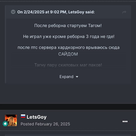
On 2/24/2025 at 9:02 PM,
LetsGoy
said:
После реборна стартуем Тагом!
Не играл уже кроме реборна 3 года не где!
после птс сервера хардкорного врываюсь сюда
САЙДОМ
www.youtube.com/watch?v=DJJmtVgSQ6s&t
Тагну пару скиловых маг паков!
Так же есть пару слотов в пак 3 рес бп и овер
Expand
ТГ @dmitry_interlude1
LetsGoy
Posted
February 26, 2025