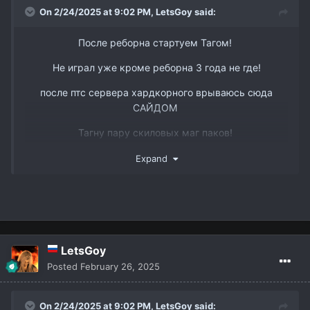
On 2/24/2025 at 9:02 PM,
LetsGoy
said:
После реборна стартуем Тагом!
Не играл уже кроме реборна 3 года не где!
после птс сервера хардкорного врываюсь сюда
САЙДОМ
www.youtube.com/watch?v=DJJmtVgSQ6s&t
Тагну пару скиловых маг паков!
Так же есть пару слотов в пак 3 рес бп и овер
Expand
ТГ @dmitry_interlude1
LetsGoy
Posted
February 26, 2025
On 2/24/2025 at 9:02 PM,
LetsGoy
said: