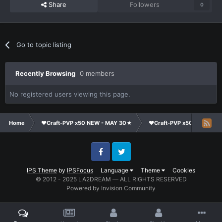
Share
Followers
0
Go to topic listing
Recently Browsing
0 members
No registered users viewing this page.
Home
❤Craft-PVP x50 NEW - MAY 30★
❤Craft-PVP x50★
Cl
Facebook
Twitter
IPS Theme
by
IPSFocus
Language
Theme
Cookies
© 2012 - 2025 LA2DREAM — ALL RIGHTS RESERVED
Powered by Invision Community