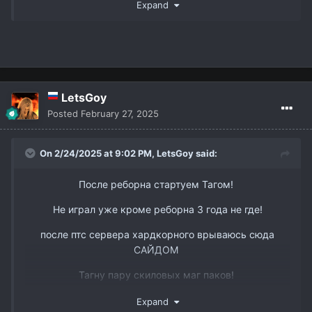
Так же есть пару слотов в пак 3 рес бп мм и овер
Expand
ТГ @dmitry_interlude1
вк -
https://vk.com/id338898668
LetsGoy
Posted
February 27, 2025
On 2/24/2025 at 9:02 PM,
LetsGoy
said:
После реборна стартуем Тагом!
Не играл уже кроме реборна 3 года не где!
после птс сервера хардкорного врываюсь сюда
САЙДОМ
Тагну пару скиловых маг паков!
www.youtube.com/watch?v=DJJmtVgSQ6s&t
Так же есть пару слотов в пак 3 рес бп мм и овер
Expand