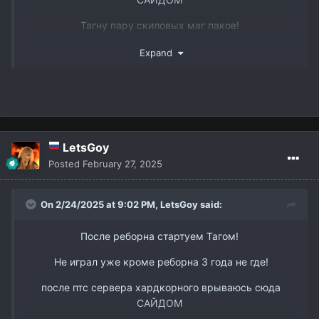
Тагну пару скиловых маг паков!
www.youtube.com/watch?v=DJJmtVgSQ6s&t
Так же есть пару слотов в пак 3 рес бп мм и овер
Expand
ТГ @dmitry_interlude1
вк -
https://vk.com/id338898668
LetsGoy
Posted
February 27, 2025
On 2/24/2025 at 9:02 PM,
LetsGoy
said:
После реборна стартуем Тагом!
Не играл уже кроме реборна 3 года не где!
после птс сервера хардкорного врываюсь сюда
САЙДОМ