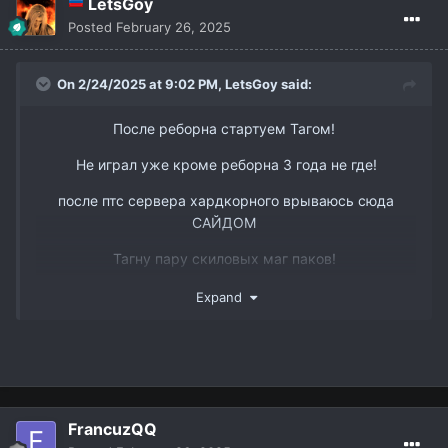
LetsGoy
Posted
February 26, 2025
On 2/24/2025 at 9:02 PM,
LetsGoy
said:
После реборна стартуем Тагом!
Не играл уже кроме реборна 3 года не где!
после птс сервера хардкорного врываюсь сюда
САЙДОМ
www.youtube.com/watch?v=DJJmtVgSQ6s&t
Тагну пару скиловых маг паков!
Так же есть пару слотов в пак 3 рес бп и овер
Expand
ТГ @dmitry_interlude1
FrancuzQQ