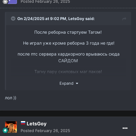
Posted
February 26, 2025
On 2/24/2025 at 9:02 PM,
LetsGoy
said:
После реборна стартуем Тагом!
Не играл уже кроме реборна 3 года не где!
после птс сервера хардкорного врываюсь сюда
САЙДОМ
www.youtube.com/watch?v=DJJmtVgSQ6s&t
Тагну пару скиловых маг паков!
Так же есть пару слотов в пак 3 рес бп и овер
Expand
ТГ @dmitry_interlude1
лол ))
LetsGoy
Posted
February 26, 2025