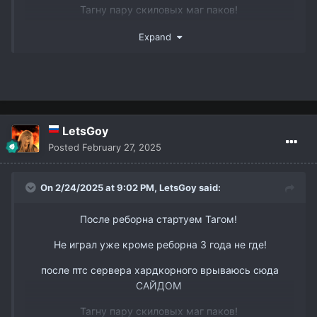
Тагну пару скиловых маг паков!
www.youtube.com/watch?v=DJJmtVgSQ6s&t
Так же есть пару слотов в пак 3 рес бп мм и овер
Expand
ТГ @dmitry_interlude1
вк -
https://vk.com/id338898668
LetsGoy
Posted
February 27, 2025
On 2/24/2025 at 9:02 PM,
LetsGoy
said:
После реборна стартуем Тагом!
Не играл уже кроме реборна 3 года не где!
после птс сервера хардкорного врываюсь сюда
САЙДОМ
Тагну пару скиловых маг паков!
www.youtube.com/watch?v=DJJmtVgSQ6s&t