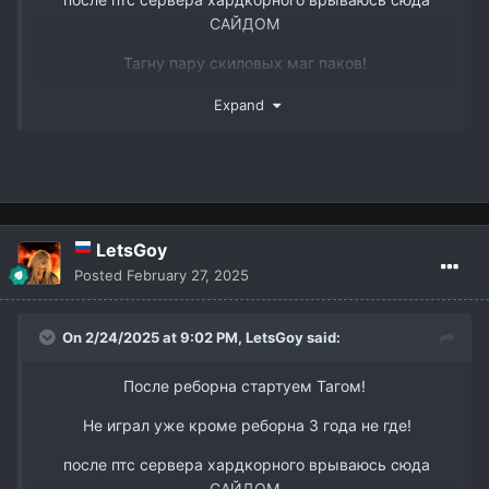
САЙДОМ
Тагну пару скиловых маг паков!
www.youtube.com/watch?v=DJJmtVgSQ6s&t
Так же есть пару слотов в пак 3 рес бп мм и овер
Expand
ТГ @dmitry_interlude1
вк -
https://vk.com/id338898668
LetsGoy
Posted
February 27, 2025
On 2/24/2025 at 9:02 PM,
LetsGoy
said:
После реборна стартуем Тагом!
Не играл уже кроме реборна 3 года не где!
после птс сервера хардкорного врываюсь сюда
САЙДОМ