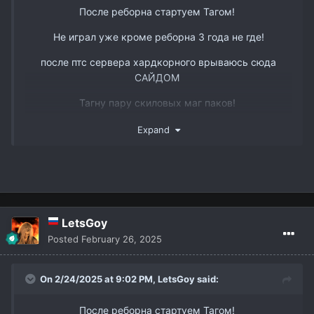
После реборна стартуем Тагом!
Не играл уже кроме реборна 3 года не где!
после птс сервера хардкорного врываюсь сюда
САЙДОМ
www.youtube.com/watch?v=DJJmtVgSQ6s&t
Тагну пару скиловых маг паков!
Так же есть пару слотов в пак 3 рес бп мм и овер
Expand
ТГ @dmitry_interlude1
LetsGoy
Posted
February 26, 2025
On 2/24/2025 at 9:02 PM,
LetsGoy
said:
После реборна стартуем Тагом!