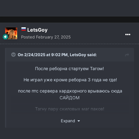
вк -
https://vk.com/id338898668
LetsGoy
Posted
February 27, 2025
On 2/24/2025 at 9:02 PM,
LetsGoy
said:
После реборна стартуем Тагом!
Не играл уже кроме реборна 3 года не где!
после птс сервера хардкорного врываюсь сюда
САЙДОМ
Тагну пару скиловых маг паков!
www.youtube.com/watch?v=DJJmtVgSQ6s&t
Так же есть пару слотов в пак 3 рес бп мм и овер
Expand
ТГ @dmitry_interlude1