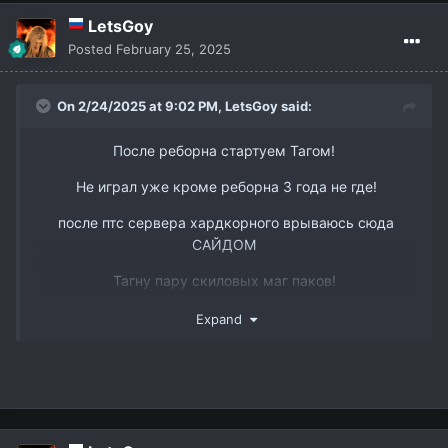
LetsGoy
Posted
February 25, 2025
On 2/24/2025 at 9:02 PM,
LetsGoy
said:
После реборна стартуем Тагом!
Не играл уже кроме реборна 3 года не где!
после птс сервера хардкорного врываюсь сюда
САЙДОМ
Тагну пару скиловых маг паков!
Так же есть пару слотов в пак 3 рес бп и овер
Expand
ТГ @dmitry_interlude1