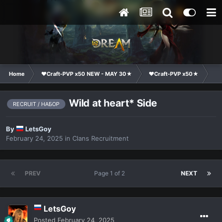
Home
❤Craft-PVP x50 NEW - MAY 30★
❤Craft-PVP x50★
Cl
Wild at heart* Side
RECRUIT / НАБОР
By
LetsGoy
February 24, 2025
in
Clans Recruitment
PREV
Page 1 of 2
NEXT
LetsGoy
Posted
February 24, 2025