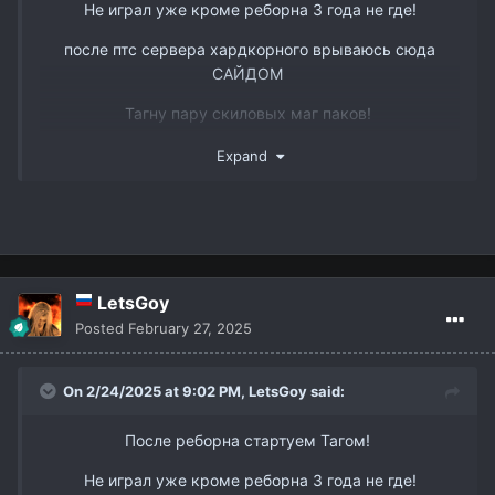
Не играл уже кроме реборна 3 года не где!
после птс сервера хардкорного врываюсь сюда
САЙДОМ
www.youtube.com/watch?v=DJJmtVgSQ6s&t
Тагну пару скиловых маг паков!
Так же есть пару слотов в пак 3 рес бп мм и овер
Expand
ТГ @dmitry_interlude1
LetsGoy
Posted
February 27, 2025
On 2/24/2025 at 9:02 PM,
LetsGoy
said:
После реборна стартуем Тагом!
Не играл уже кроме реборна 3 года не где!