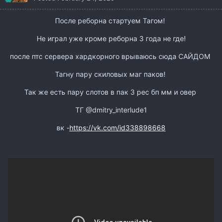
После реборна стартуем Тагом!
Не играл уже кроме реборна 3 года не где!
после птс сервера хардкорного врываюсь сюда САЙДОМ
Тагну пару скиловых маг паков!
Так же есть пару слотов в пак 3 рес бп мм и овер
ТГ @dmitry_interlude1
вк -
https://vk.com/id338898668