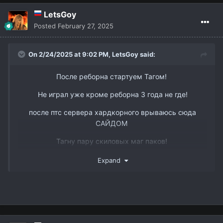
LetsGoy
Posted
February 27, 2025
On 2/24/2025 at 9:02 PM,
LetsGoy
said:
После реборна стартуем Тагом!
Не играл уже кроме реборна 3 года не где!
после птс сервера хардкорного врываюсь сюда
САЙДОМ
Тагну пару скиловых маг паков!
www.youtube.com/watch?v=DJJmtVgSQ6s&t
Так же есть пару слотов в пак 3 рес бп мм и овер
Expand
ТГ @dmitry_interlude1
вк -
https://vk.com/id338898668