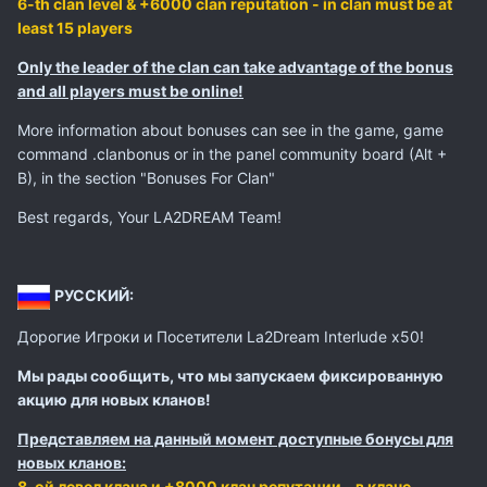
6-th clan level & +6000 clan reputation - in clan must be at
least 15 players
Only the leader of the clan can take advantage of the bonus
and all players must be online!
More information about bonuses can see in the game, game
command .clanbonus or in the panel community board (Alt +
B), in the section "Bonuses For Clan"
Best regards, Your LA2DREAM Team!
РУССКИЙ:
Дорогие Игроки и Посетители La2Dream Interlude x50!
Мы рады сообщить, что мы запускаем фиксированную
акцию для новых кланов!
Представляем на данный момент доступные бонусы для
новых кланов:
8-ой левел клана и +8000 клан репутации - в клане