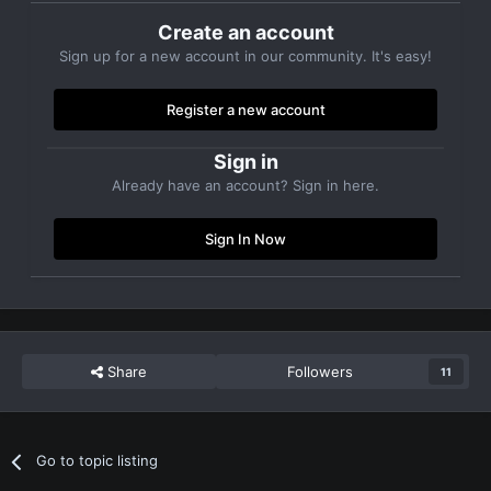
Create an account
Sign up for a new account in our community. It's easy!
Register a new account
Sign in
Already have an account? Sign in here.
Sign In Now
Share
Followers
11
Go to topic listing