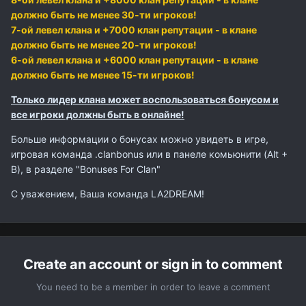
должно быть не менее 30-ти игроков!
7-ой левел клана и +7000 клан репутации - в клане
должно быть не менее 20-ти игроков!
6-ой левел клана и +6000 клан репутации - в клане
должно быть не менее 15-ти игроков!
Только лидер клана может воспользоваться бонусом и
все игроки должны быть в онлайне!
Больше информации о бонусах можно увидеть в игре,
игровая команда .clanbonus или в панеле комьюнити (Alt +
B), в разделе "Bonuses For Clan"
С уважением, Ваша команда LA2DREAM!
Create an account or sign in to comment
You need to be a member in order to leave a comment