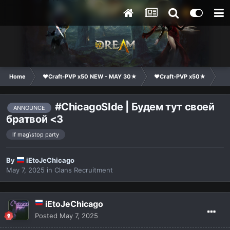
Home
❤Craft-PVP x50 NEW - MAY 30★
❤Craft-PVP x50★
Cl
#ChicagoSIde | Будем тут своей
ANNOUNCE
братвой <3
lf mag\stop party
By
iEtoJeChicago
May 7, 2025
in
Clans Recruitment
iEtoJeChicago
Posted
May 7, 2025