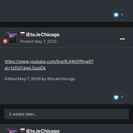
1
iEtoJeChicago
Posted
May 7, 2025
https://www.youtube.com/live/8JHhI5fRyw0?
si=1zDi21ajwLSuqjDk
Edited
May 7, 2025
by iEtoJeChicago
1
2 weeks later...
iEtoJeChicago