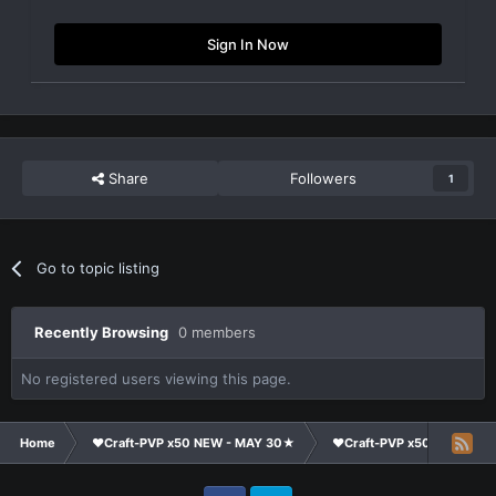
Sign In Now
Share
Followers
1
Go to topic listing
Recently Browsing
0 members
No registered users viewing this page.
Home
❤Craft-PVP x50 NEW - MAY 30★
❤Craft-PVP x50★
Cl