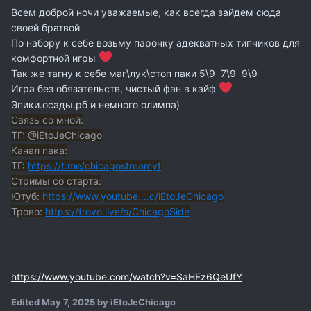
Всем доброй ночи уважаемые, как всегда зайдем сюда
своей братвой
По набору к себе возьму парочку адекватных типчиков для
комфортной игры
Так же тагну к себе маг\лук\стоп паки 5\9 7\9 9\9
Игра без обязательств, чистый фан в кайф
Эпики.осады.рб и немного олимпа)
Связь со мной:
ТГ: @iEtoJeChicago
Канал пака:
ТГ:
https://t.me/chicagostreamyt
Стримы со старта:
Ютуб:
https://www.youtube....c/iEtoJeChicago
Трово:
https://trovo.live/s/ChicagoSide
https://www.youtube.com/watch?v=SaHFz6QeUfY
Edited
May 7, 2025
by iEtoJeChicago