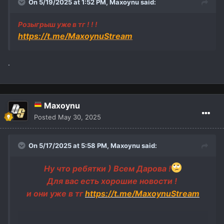
On 5/19/2025 at 1:52 PM,
Maxoynu
said:
Розыгрыш уже в тг ! ! !
https://t.me/MaxoynuStream
.
Maxoynu
Posted
May 30, 2025
On 5/17/2025 at 5:58 PM,
Maxoynu
said:
Ну что ребятки ) Всем Дарова !
Для вас есть хорошие новости !
и они уже в тг
https://t.me/MaxoynuStream