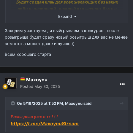
Будет создан клан для всех желающих без каких
либо ограничений , каждый кто захочет быть в
нашем клане , будет у нас в клане ! ! !
Expand
Всем подробности чуть позже .
Вся информация в тг парни .
Заходим участвуем , и выйгрываем в конкурсе , после
Стрим со старта 30 мая в 19-45 мск ! ! !
розыгрыша будет сразу новый розыгрыш для вас не менее
чем этот а может даже и лучше ))
P/S : Захожу соло . но это еще не
Всем хорошего старта
факт
Maxoynu
Posted
May 30, 2025
On 5/19/2025 at 1:52 PM,
Maxoynu
said:
Розыгрыш уже в тг ! ! !
https://t.me/MaxoynuStream