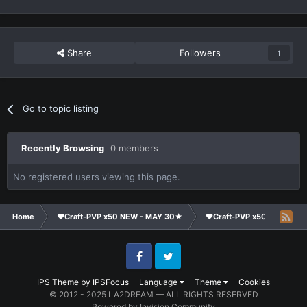
Share
Followers
1
Go to topic listing
Recently Browsing
0 members
No registered users viewing this page.
Home
❤Craft-PVP x50 NEW - MAY 30★
❤Craft-PVP x50★
Cl
Facebook
Twitter
IPS Theme
by
IPSFocus
Language
Theme
Cookies
© 2012 - 2025 LA2DREAM — ALL RIGHTS RESERVED
Powered by Invision Community