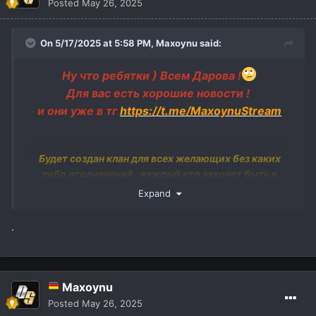
Posted
May 26, 2025
On 5/17/2025 at 5:58 PM,
Maxoynu
said:
Ну что ребятки ) Всем Дарова !
Для вас есть хорошие новости !
и они уже в тг
https://t.me/MaxoynuStream
Будет создан клан для всех желающих без каких
либо ограничений , каждый кто захочет быть в
нашем клане , будет у нас в клане ! ! !
Expand
Всем подробности чуть позже .
Вся информация в тг парни .
.
Стрим со старта 30 мая в 19-45 мск ! ! !
P/S : Захожу соло . но это еще не
Maxoynu
факт
Posted
May 26, 2025