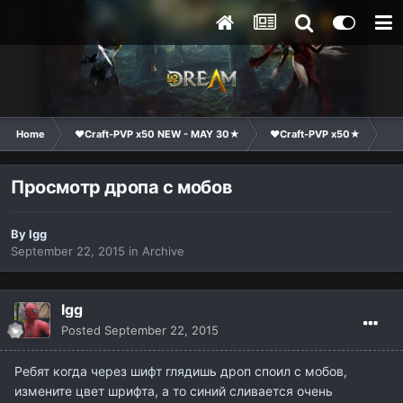
Home
❤Craft-PVP x50 NEW - MAY 30★
❤Craft-PVP x50★
Su
Просмотр дропа с мобов
By
Igg
September 22, 2015
in
Archive
Igg
Posted
September 22, 2015
Ребят когда через шифт глядишь дроп споил с мобов,
измените цвет шрифта, а то синий сливается очень