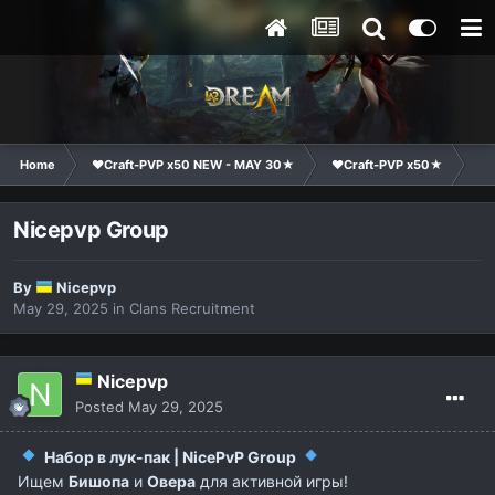
Home
❤Craft-PVP x50 NEW - MAY 30★
❤Craft-PVP x50★
Cl
Nicepvp Group
By
Nicepvp
May 29, 2025
in
Clans Recruitment
Nicepvp
Posted
May 29, 2025
Набор в лук-пак | NicePvP Group
Ищем
Бишопа
и
Овера
для активной игры!