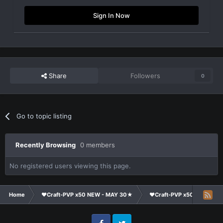
Sign In Now
Share
Followers
0
Go to topic listing
Recently Browsing
0 members
No registered users viewing this page.
Home
❤Craft-PVP x50 NEW - MAY 30★
❤Craft-PVP x50★
Cl