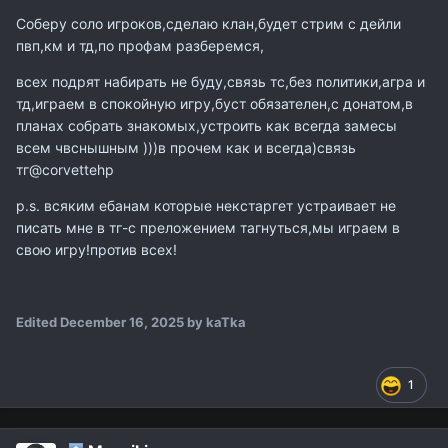
Соберу соло игроков,сделаю клан,будет стрим с дейли
пвп,км и тд,по профам разберемся,
всех подрят набирать не буду,связь тс,без политики,агра и
тд,играем в спокойную игру,буст обязателен,с донатом,в
планах собрать знакомых,устроить как всегда замесы
всем чвснышным )))в прочем как и всегда)связь
тг@corvettehp
p.s. всяким ебанам которые некстаргет устраивает не
писать мне в тг-с преложением тагнуться,мы играем в
свою игру!против всех!
Edited
December 16, 2025
by kaTka
1