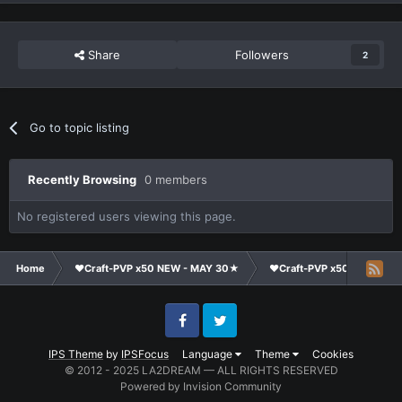
Share
Followers
2
Go to topic listing
Recently Browsing
0 members
No registered users viewing this page.
Home
❤Craft-PVP x50 NEW - MAY 30★
❤Craft-PVP x50★
Cl
Facebook
Twitter
IPS Theme
by
IPSFocus
Language
Theme
Cookies
© 2012 - 2025 LA2DREAM — ALL RIGHTS RESERVED
Powered by Invision Community