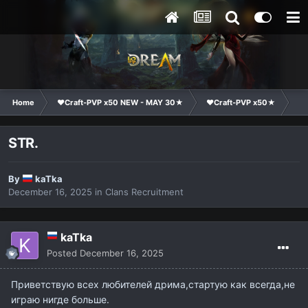
Home
❤Craft-PVP x50 NEW - MAY 30★
❤Craft-PVP x50★
Cl
STR.
By
kaTka
December 16, 2025
in
Clans Recruitment
kaTka
Posted
December 16, 2025
Приветствую всех любителей дрима,стартую как всегда,не
играю нигде больше.