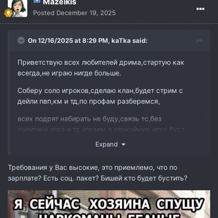
Mazeikis
Posted
December 19, 2025
On 12/16/2025 at 8:29 PM,
kaTka
said:
Приветствую всех любителей дрима,стартую как
всегда,не играю нигде больше.
Соберу соло игроков,сделаю клан,будет стрим с
дейли пвп,км и тд,по профам разберемся,
всех подрят набирать не буду,связь тс,без
политики,агра и тд,играем в спокойную игру,буст
обязателен,с донатом,в планах собрать
Expand
знакомых,устроить как всегда замесы всем
чвснышным )))в прочем как и всегда)связь
Требования у Вас высокие, это приемлемо, что по
тг@corvettehp
зарплате? Есть соц. пакет? Бишей кто будет бустить?
p.s. всяким ебанам которые некстаргет устраивает не
писать мне в тг-с преложением тагнуться,мы играем
в свою игру!против всех!