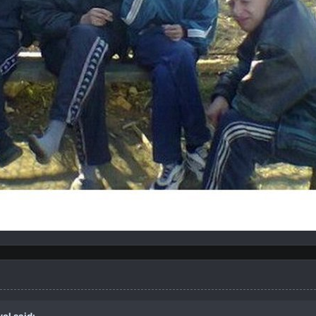
wol
said: