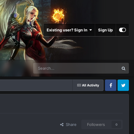
Existing user? Sign In
Sign Up
All Activity
Facebook
Twitter
Share
Followers
0