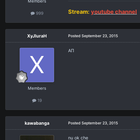
Members
Stream:
youtube channel
999
XyJIuraH
Posted
September 23, 2015
АП
Members
19
kawabanga
Posted
September 23, 2015
nu ok che