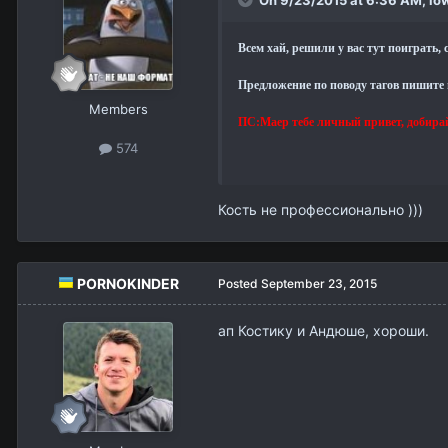
Всем хай, решили у вас тут поиграть,
Предложение по поводу тагов пишите 
Members
ПС:Маер тебе личный привет, добирай
574
Кость не профессионально )))
PORNOKINDER
Posted
September 23, 2015
ап Костику и Андюше, хороши.