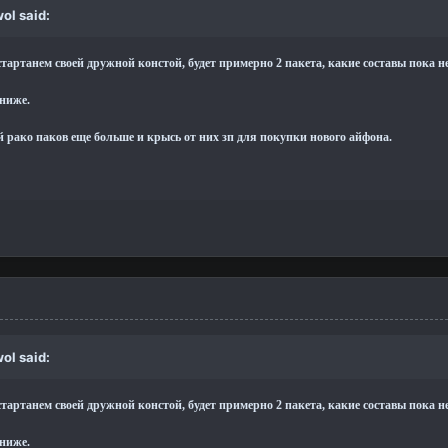
wol
said:
 стартанем своей дружной констой, будет примерно 2 пакета, какие составы пока 
ниже.
 рако паков еще больше и крысь от них зп для покупки нового айфона.
wol
said:
 стартанем своей дружной констой, будет примерно 2 пакета, какие составы пока 
ниже.