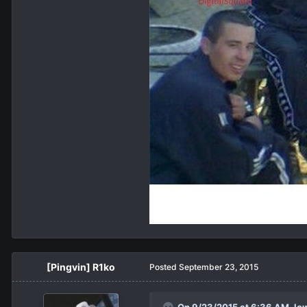
[Pingvin] R1ko
Posted
September 23, 2015
On 9/23/2015 at 6:36 AM,
lo