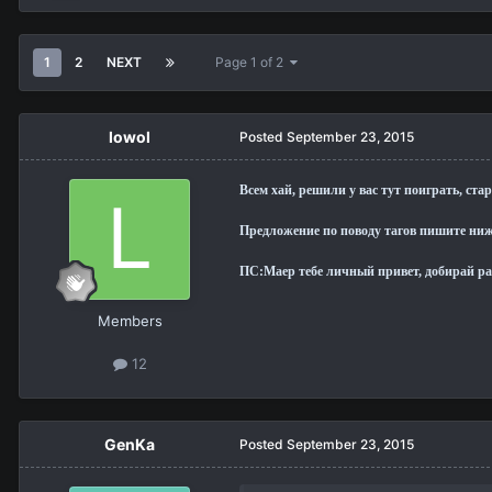
1
2
NEXT
Page 1 of 2
lowol
Posted
September 23, 2015
Всем хай, решили у вас тут поиграть, ста
Предложение по поводу тагов пишите ниж
ПС:Маер тебе личный привет, добирай ра
Members
12
GenKa
Posted
September 23, 2015