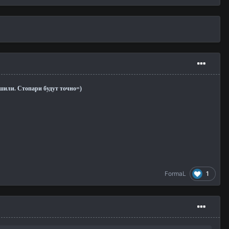
ешили. Стопари будут точно=)
1
FormaL