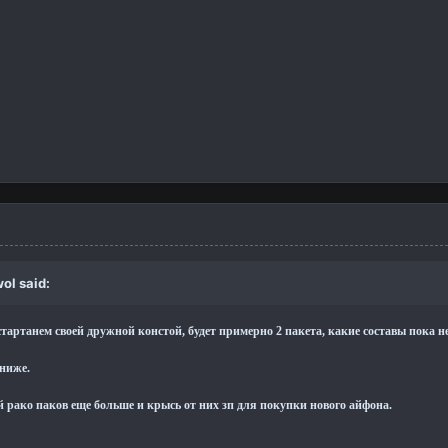
wol
said:
 стартанем своей дружной констой, будет примерно 2 пакета, какие составы пока 
ниже.
 рако паков еще больше и крысь от них зп для покупки нового айфона.