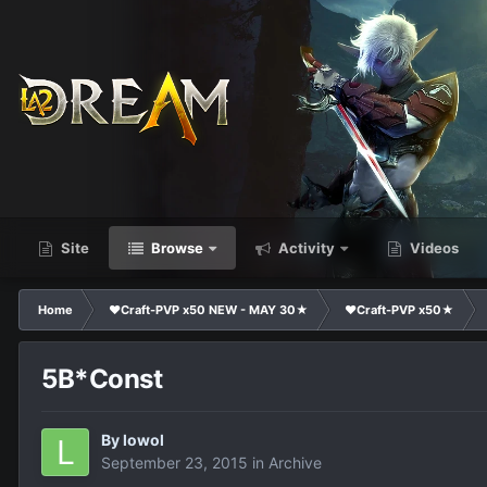
Site
Browse
Activity
Videos
Home
❤Craft-PVP x50 NEW - MAY 30★
❤Craft-PVP x50★
5B*Const
By
lowol
September 23, 2015
in
Archive