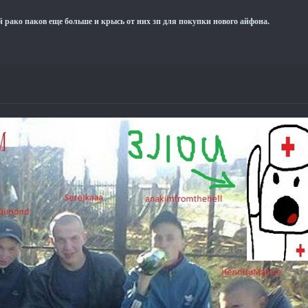
 рако паков еще больше и крысь от них зп для покупки нового айфона.