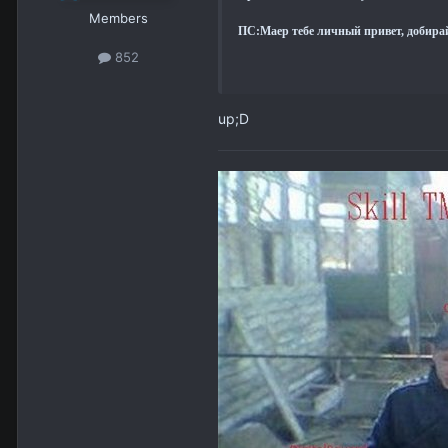
Members
ПС:Маер тебе личный привет, добирай
852
up;D