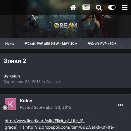
Home
❤Craft-PVP x50 NEW - MAY 30★
❤Craft-PVP x50★
Te
Элики 2
By
Kokin
September 23, 2015
in
Archive
Kokin
Posted
September 23, 2015
http://www.linedia.ru/wiki/Elixir_of_Life_(S-
grade)_(1)
http://l2.dropspoil.com/item/8627/elixir-of-life-