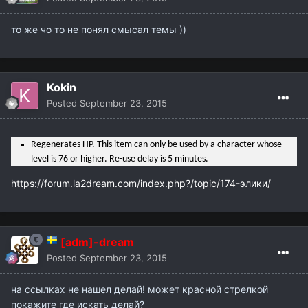
то же чо то не понял смысал темы ))
Kokin
Posted
September 23, 2015
Regenerates HP. This item can only be used by a character whose
level is 76 or higher. Re-use delay is 5 minutes.
https://forum.la2dream.com/index.php?/topic/174-элики/
[adm]-dream
Posted
September 23, 2015
на ссылках не нашел делай! может красной стрелкой
покажите где искать делай?