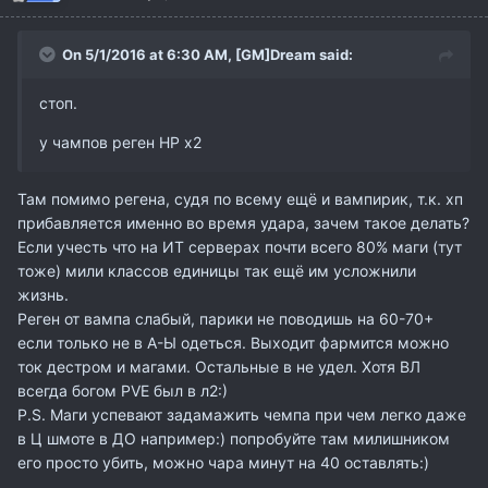
On 5/1/2016 at 6:30 AM,
[GM]Dream
said:
стоп.
у чампов реген НР х2
Там помимо регена, судя по всему ещё и вампирик, т.к. хп
прибавляется именно во время удара, зачем такое делать?
Если учесть что на ИТ серверах почти всего 80% маги (тут
тоже) мили классов единицы так ещё им усложнили
жизнь.
Реген от вампа слабый, парики не поводишь на 60-70+
если только не в А-Ы одеться. Выходит фармится можно
ток дестром и магами. Остальные в не удел. Хотя ВЛ
всегда богом PVE был в л2:)
P.S. Маги успевают задамажить чемпа при чем легко даже
в Ц шмоте в ДО например:) попробуйте там милишником
его просто убить, можно чара минут на 40 оставлять:)