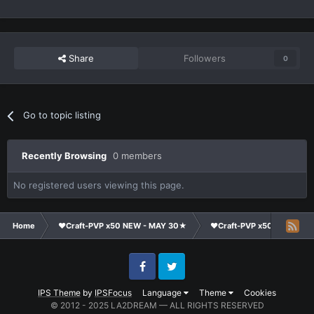
Share
Followers
0
Go to topic listing
Recently Browsing
0 members
No registered users viewing this page.
Home
❤Craft-PVP x50 NEW - MAY 30★
❤Craft-PVP x50★
Te
Facebook
Twitter
IPS Theme
by
IPSFocus
Language
Theme
Cookies
© 2012 - 2025 LA2DREAM — ALL RIGHTS RESERVED