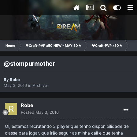
Home
❤Craft-PVP x50 NEW - MAY 30★
❤Craft-PVP x50★
Cl
@stompurmother
By
Robe
May 3, 2016
in
Archive
Robe
Posted
May 3, 2016
Oi, estamos recrutando 3 player que tenho disponibilidade de
classe para jogar, que irão seguir as minha call e que tenha