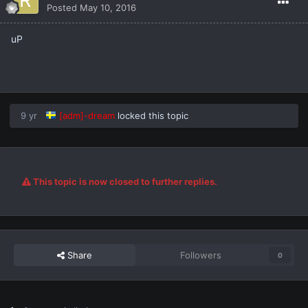
Posted
May 10, 2016
uP
9 yr
[adm]-dream
locked this topic
This topic is now closed to further replies.
Share
Followers
0