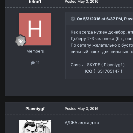
h4nn1
Posted
May 3, 2016
On 5/3/2016 at 6:37 PM,
Plav
Как всегда нужен донабор. #
Доберу 2-3 человека (бп , ове
По сетапу желательно с бустом
Members
сильный пакет для сильных п
11
Связь - SKYPE ( Plavniygf )
ICQ ( 651705147 )
Plavniygf
Posted
May 3, 2016
АДЖА аджа джа