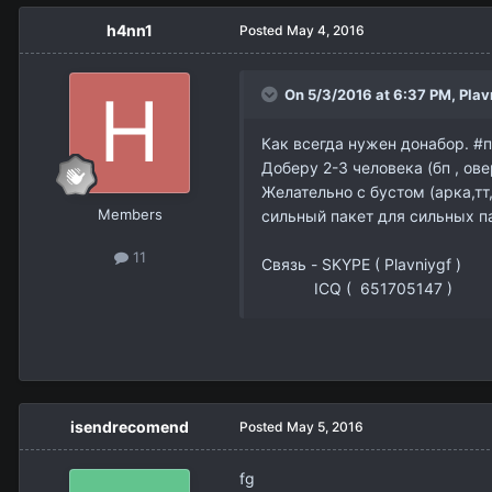
h4nn1
Posted
May 4, 2016
On 5/3/2016 at 6:37 PM,
Plav
Как всегда нужен донабор. #
Доберу 2-3 человека (бп , ове
Желательно с бустом (арка,тт,
Members
сильный пакет для сильных п
11
Связь - SKYPE ( Plavniygf )
ICQ ( 651705147 )
isendrecomend
Posted
May 5, 2016
fg