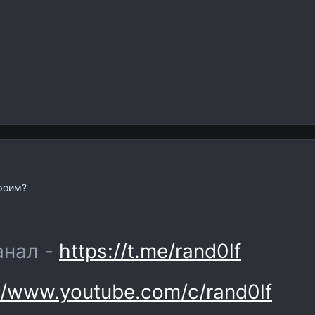
роим?
анал -
https://t.me/rand0lf
//www.youtube.com/c/rand0lf