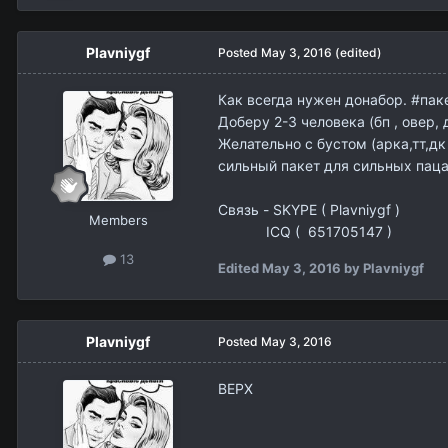
Plavniygf
Posted
May 3, 2016
(edited)
Как всегда нужен донабор. #пак
Доберу 2-3 человека (бп , овер, 
Желательно с бустом (арка,тт,дк
сильный пакет для сильных паца
Связь - SKYPE ( Plavniygf )
Members
ICQ ( 651705147 )
13
Edited
May 3, 2016
by Plavniygf
Plavniygf
Posted
May 3, 2016
ВЕРХ