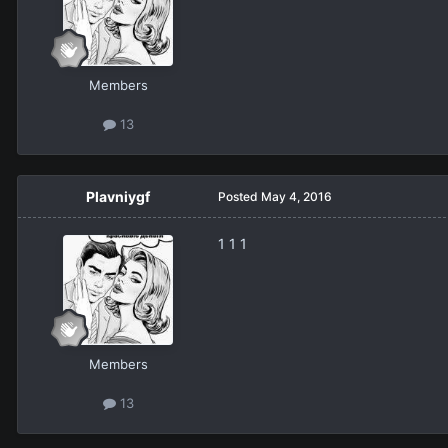
Members
13
Plavniygf
Posted
May 4, 2016
1 1 1
Members
13