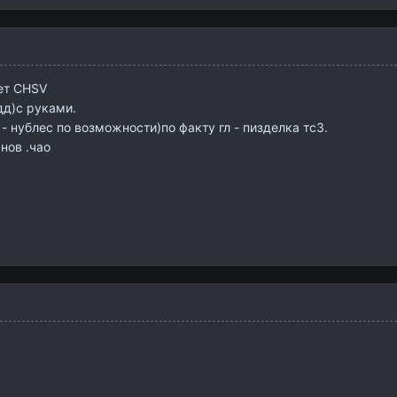
ет СHSV
дд)с руками.
 - нублес по возможности)по факту гл - пизделка тс3.
нов .чао