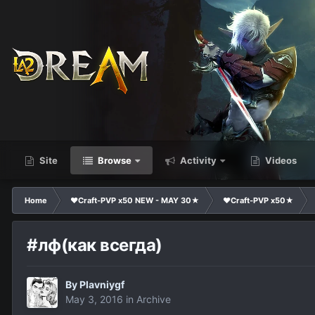
Site
Browse
Activity
Videos
Home
❤Craft-PVP x50 NEW - MAY 30★
❤Craft-PVP x50★
#лф(как всегда)
By
Plavniygf
May 3, 2016
in
Archive