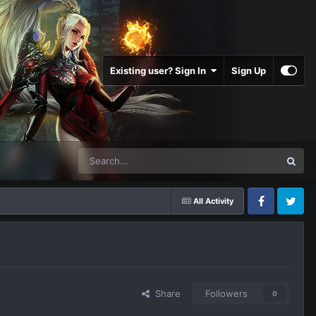
Existing user? Sign In
Sign Up
All Activity
Facebook
Twitter
Share
Followers
0