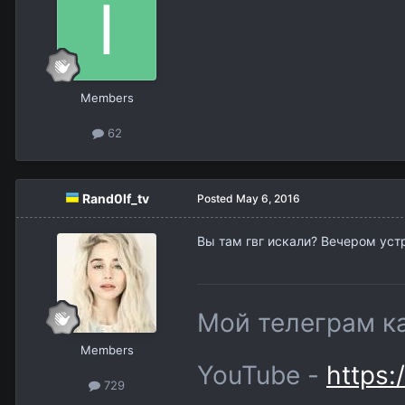
Members
62
Rand0lf_tv
Posted
May 6, 2016
Вы там гвг искали? Вечером уст
Мой телеграм к
Members
YouTube -
https:
729