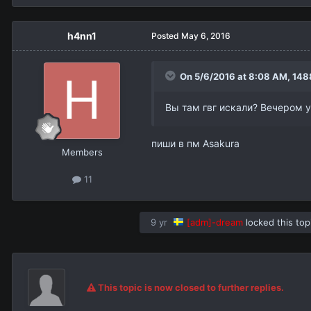
h4nn1
Posted
May 6, 2016
On 5/6/2016 at 8:08 AM,
148
Вы там гвг искали? Вечером 
пиши в пм Asakura
Members
11
9 yr
[adm]-dream
locked this top
This topic is now closed to further replies.