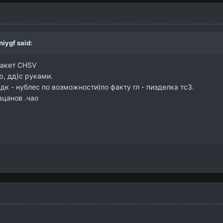
niygf
said:
пакет СHSV
р, дд)с руками.
дк - нублес по возможности)по факту гл - пизделка тс3.
ацанов .чао