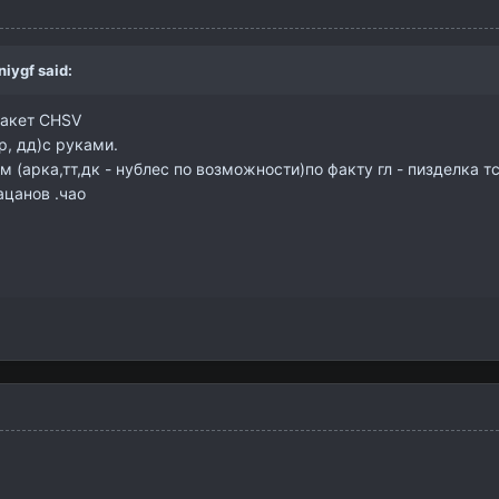
niygf
said:
пакет СHSV
р, дд)с руками.
 (арка,тт,дк - нублес по возможности)по факту гл - пизделка тс
ацанов .чао