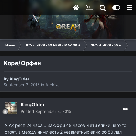
Home
❤Craft-PVP x50 NEW - MAY 30★
❤Craft-PVP x50★
Su
Коре/Орфен
By
KingOlder
September 3, 2015
in
Archive
KingOlder
Posted
September 3, 2015
У Ак респ 24 часа... Зак/Фри 48 часов и ети епики чего то
стоят, а между ними есть 2 незаметных епик рб 50 лвл