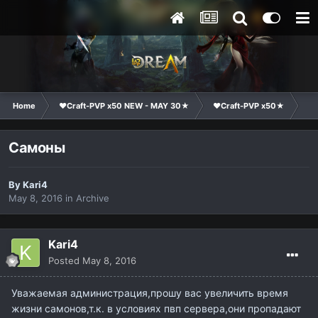
Home
❤Craft-PVP x50 NEW - MAY 30★
❤Craft-PVP x50★
Te
Самоны
By
Kari4
May 8, 2016
in
Archive
Kari4
Posted
May 8, 2016
Уважаемая администрация,прошу вас увеличить время
жизни самонов,т.к. в условиях пвп сервера,они пропадают