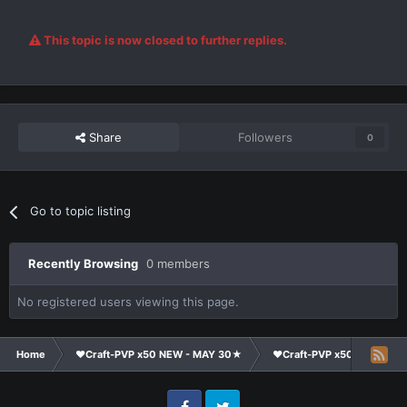
This topic is now closed to further replies.
Share
Followers
0
Go to topic listing
Recently Browsing
0 members
No registered users viewing this page.
Home
❤Craft-PVP x50 NEW - MAY 30★
❤Craft-PVP x50★
Te